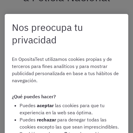
Está claro que los foros de Policía Nacional son un
Nos preocupa tu
excelente recurso, pero, para garantizar su utilidad, es
fundamental
conocer cuáles son los mejores foros
, los
privacidad
más completos, con la información de calidad y alto
grado de usabilidad por el usuario:
En OpositaTest utilizamos cookies propias y de
terceros para fines analíticos y para mostrar
Todopolicia.com
publicidad personalizada en base a tus hábitos de
navegación.
Es uno de los foros de Policía Nacional más completos
y activos
. Cuenta con foros específicos para Policía
¿Qué puedes hacer?
Nacional, Policía Local, Guardia Civil e incluso vigilantes
Puedes
aceptar
las cookies para que tu
de seguridad privada como los escoltas.
experiencia en la web sea óptima.
Puedes
rechazar
para denegar todas las
Además, es reseñable en número de subforos en
cookies excepto las que sean imprescindibles.
todopolicia.com
con temáticas diferenciadas,