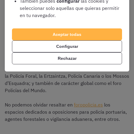
También puedes
configurar
las cookies y
jerarquizadas y ordenadas, lo que lo convierte en un foro
seleccionar solo aquellas que quieras permitir
muy intuitivo y útil.
en tu navegador.
Aceptar todas
Foropolicia.es
Configurar
Este foro es uno de los más extensos y completo y se
Rechazar
caracteriza por incluir entre sus contenidos
foros muy
activos para oposiciones de carácter autonómico
como
la Policía Foral, la Ertzaintza, Policía Canaria o los Mossos
d’Esquadra; y también de carácter global como el foro
Policías del Mundo.
No podemos olvidar resaltar en
foropolicia.es
los
espacios dedicados a oposiciones para policía portuaria,
agentes forestales o vigilancia aduanera, entre otros.