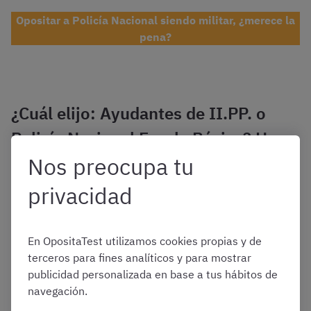
Opositar a Policía Nacional siendo militar, ¿merece la
pena?
¿Cuál elijo: Ayudantes de II.PP. o
Policía Nacional Escala Básica? Haz
Nos preocupa tu
el test
privacidad
Os lo ponemos fácil. Si no tenéis mucho tiempo y queréis
saber rápido qué oposición encaja más con vuestra vida
contestad nuestro test. ¡En menos de un minuto podréis
En OpositaTest utilizamos cookies propias y de
ver qué oposición os conviene más y
probar gratis
terceros para fines analíticos y para mostrar
nuestro curso!
publicidad personalizada en base a tus hábitos de
navegación.
Test rápido para elegir oposición