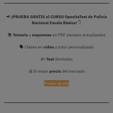
📢
¡PRUEBA GRATIS el CURSO OpositaTest de Policía
Nacional Escala Básica!
👇
📚
Temario
y
esquemas
en PDF siempre actualizados
🗣 Clases en
vídeo
y tutor personalizado
✍️
Test
ilimitados
💰 El mejor
precio
del mercado
Probar gratis