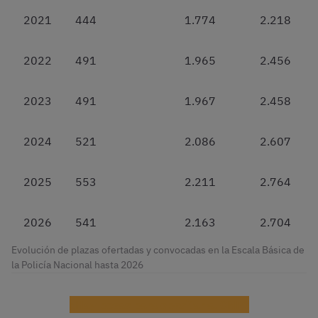
2021
444
1.774
2.218
2022
491
1.965
2.456
2023
491
1.967
2.458
2024
521
2.086
2.607
2025
553
2.211
2.764
2026
541
2.163
2.704
Evolución de plazas ofertadas y convocadas en la Escala Básica de
la Policía Nacional hasta 2026
¿Hay becas para opositar al CNP?