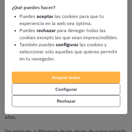
¿Qué puedes hacer?
Puedes
aceptar
las cookies para que tu
experiencia en la web sea óptima.
Evolución de las plazas
Puedes
rechazar
para denegar todas las
cookies excepto las que sean imprescindibles.
También puedes
configurar
las cookies y
de Policía Nacional
seleccionar solo aquellas que quieras permitir
en tu navegador.
Escala Ejecutiva por
Acceso Libre hasta 2026
Aceptar todas
Configurar
Rechazar
Las plazas ofertadas en la
Escala Ejecutiva de la Policía
Nacional
también han ido aumentando con el paso de los
años.
Sin embargo, a diferencia de las plazas de nueva entrada