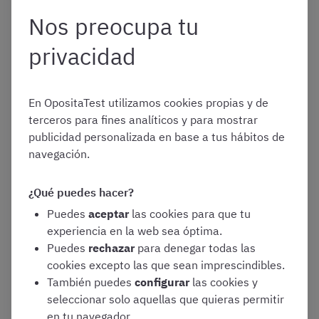
Nos preocupa tu
Nivel de exigencia real
privacidad
Aunque la práctica debe ser constante, no se trata de
hacer test al azar, si no de elegir la
práctica que más os
beneficie en cada momento
. Pero identificarlo puede
En OpositaTest utilizamos cookies propias y de
suponer un verdadero dolor de cabeza. Aquí es donde
terceros para fines analíticos y para mostrar
entra el entrenador personal, que hará todo este trabajo
publicidad personalizada en base a tus hábitos de
para que no perdáis el tiempo y solo os tengáis que
navegación.
centrar en el estudio.
¿Qué puedes hacer?
Nuestro sistema analiza vuestro
historial
, se fija en los
Puedes
aceptar
las cookies para que tu
temas que lleváis tiempo sin tocar
, identifica aquellas
experiencia en la web sea óptima.
preguntas en las que soléis dudar o fallar
, y tiene en
Puedes
rechazar
para denegar todas las
cuenta lo que ya domináis. Con todo eso, crea una
cookies excepto las que sean imprescindibles.
mezcla diseñada específicamente para que
reforcéis
También puedes
configurar
las cookies y
vuestros puntos débiles
y afiancéis vuestra memoria sin
seleccionar solo aquellas que quieras permitir
perder el tiempo en lo que ya os sabéis de sobra.
en tu navegador.