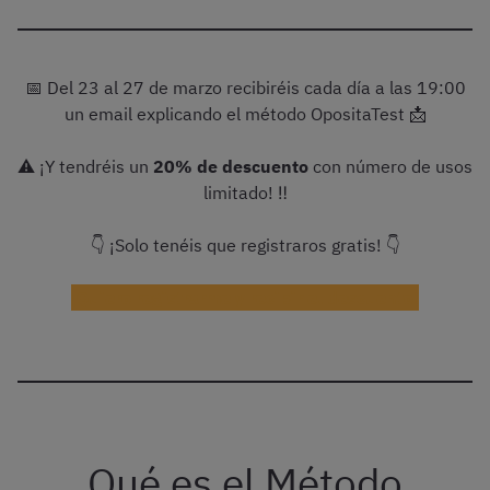
📅 Del 23 al 27 de marzo recibiréis cada día a las 19:00
un email explicando el método OpositaTest 📩
⚠️ ¡Y tendréis un
20% de descuento
con número de usos
limitado! ‼️
👇 ¡Solo tenéis que registraros gratis! 👇
¡Quiero registrarme y recibir el descuento!
Qué es el Método