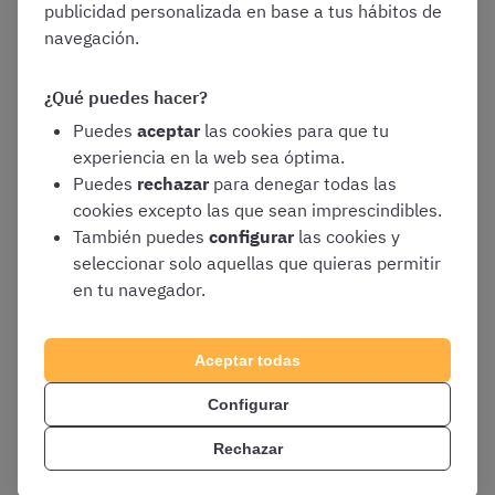
publicidad personalizada en base a tus hábitos de
Administrativo
navegación.
(subgrupo C1)
¿Qué puedes hacer?
Cuerpo Auxiliar
135
15
3
Puedes
aceptar
las cookies para que tu
(subgrupo C2)
experiencia en la web sea óptima.
Puedes
rechazar
para denegar todas las
Total
269
28
3
cookies excepto las que sean imprescindibles.
También puedes
configurar
las cookies y
Plazas de Promoción Interna destacadas de las incluidas en la OEP
seleccionar solo aquellas que quieras permitir
2025 de la Xunta de Galicia
en tu navegador.
En cualquier caso, tenéis el listado completo de plazas en
el
anexo
del Decreto que aprueba la Oferta de Empleo.
Aceptar todas
Configurar
Rechazar
¿A qué oposición de la