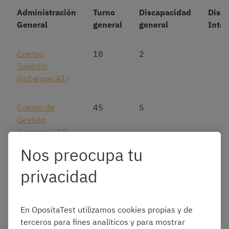
Administración
Turno
Discapacidad
Disc
General
general
general
Intel
Cuerpo
18
2
Superior
(subgrupo A1)
Cuerpo de
45
5
Gestión
(subgrupo A2)
Nos preocupa tu
Escala de
1
1
privacidad
inspectoras e
inspectores de
consumo
En OpositaTest utilizamos cookies propias y de
terceros para fines analíticos y para mostrar
Cuerpo
70
5