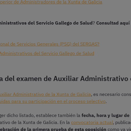
erior de Administradores de la Xunta de Galicia
nistrativos del Servicio Gallego de Salud
?
Consultad aquí
onal de Servicios Generales (PSG) del SERGAS?
dministrativos del Servicio Gallego de Salud
a del examen de Auxiliar Administrativo 
uxiliar Administrativo de la Xunta de Galicia
, es necesario cons
idas para su participación en el proceso selectivo
.
er dicho listado, establece también la
fecha, hora y lugar de
ativo de la Xunta de Galicia. En la
convocatoria actual
, public
lebración de la primera prueba de esta oposición
como ya vi