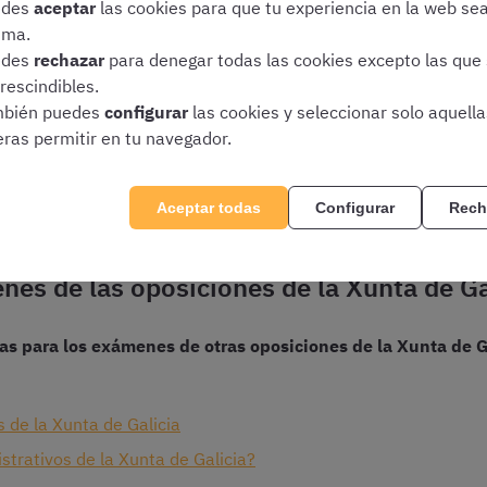
edes
aceptar
las cookies para que tu experiencia en la web se
ima.
 primera prueba del proceso selectivo tendrá lugar el 30 d
edes
rechazar
para denegar todas las cookies excepto las que
rescindibles.
s de corrección, valoración y superación
del primer ejercicio 
bién puedes
configurar
las cookies y seleccionar solo aquell
eras permitir en tu navegador.
ta de Galicia publicó un calendario orientativo
en el que se i
tes a las convocatorias publicadas a lo largo de 2026. En con
.
Aceptar todas
Configurar
Rech
es de las oposiciones de la Xunta de Ga
as para los exámenes de otras oposiciones de la Xunta de G
de la Xunta de Galicia
trativos de la Xunta de Galicia?