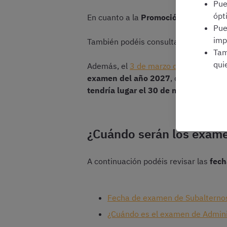
Pu
ópt
En cuanto a la
Promoción Interna, la
Pu
imp
También podéis consultar los
criterio
Tam
qui
Además, el
3 de marzo de 2026, la Xun
examen del año 2027
, correspondien
tendría lugar el 30 de mayo de 2027
¿Cuándo serán los exámen
A continuación podéis revisar las
fech
Fecha de examen de Subalternos 
¿Cuándo es el examen de Adminis