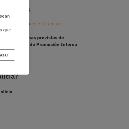
a
e mayo de 2026.
 sean
identificándoos
en este enlace
.
as que
ncluyen las
fechas previstas de
creto,
examen de Promoción Interna
azar
licia?
alicia
: