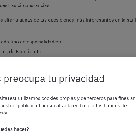
uestras circunstancias.
 citar algunas de las oposiciones más interesantes en la san
 todo tipo de especialidades)
as, de Familia, etc.
especialistas)
 de Enfermería (TCAE)
 preocupa tu privacidad
itaTest utilizamos cookies propias y de terceros para fines ana
mostrar publicidad personalizada en base a tus hábitos de
ión.
io, medicina nuclear, radiodiagnóstico, radioterapia, document
uedes hacer?