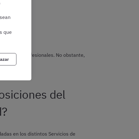
a
 sean
as que
categorías profesionales. No obstante,
azar
siciones del
d?
as en los distintos Servicios de