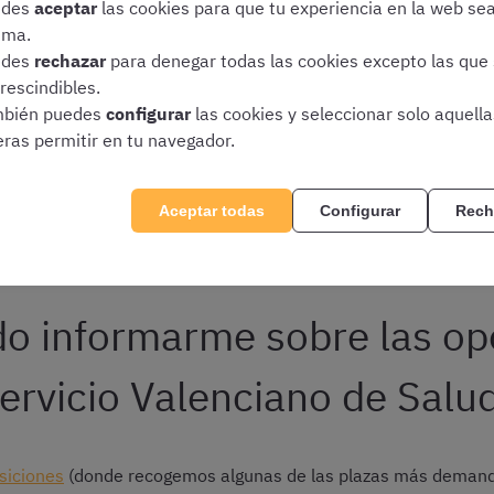
edes
aceptar
las cookies para que tu experiencia en la web se
inistrativos
ima.
s
edes
rechazar
para denegar todas las cookies excepto las que
tos niveles y especialidades)
rescindibles.
bién puedes
configurar
las cookies y seleccionar solo aquell
, Electricistas, Conductores, Fontaneros, Mecánicos, etc.
eras permitir en tu navegador.
odos los años se ofrezcan vacantes en todas y cada una de las 
Aceptar todas
Configurar
Rech
el Servicio Valenciano de Salud suelen ser bastante variadas.
o informarme sobre las opo
ervicio Valenciano de Salu
siciones
(donde recogemos algunas de las plazas más demandad