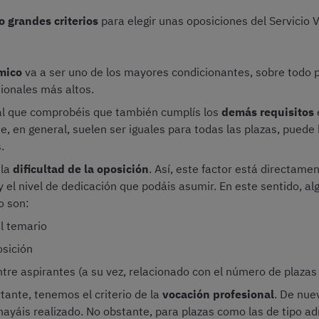
o grandes criterios
para elegir unas oposiciones del Servicio 
mico
va a ser uno de los mayores condicionantes, sobre todo 
sionales más altos.
al que comprobéis que también cumplís los
demás requisitos
que, en general, suelen ser iguales para todas las plazas, puede
.
 la
dificultad de la oposición
. Así, este factor está directame
 el nivel de dedicación que podáis asumir. En este sentido, alg
o son:
el temario
osición
tre aspirantes (a su vez, relacionado con el número de plazas
ante, tenemos el criterio de la
vocación profesional
. De nue
ayáis realizado. No obstante, para plazas como las de tipo ad