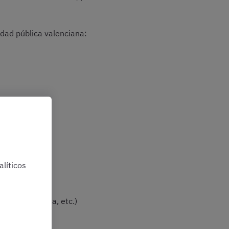
idad pública valenciana:
líticos
ación sanitaria, etc.)