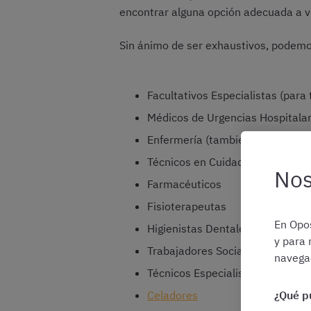
encontrar alguna opción adecuada a v
Sin ánimo de ser exhaustivos, podemos
Facultativos Especialistas (para
Médicos de Urgencias Hospitalari
Enfermería (también incluyendo 
Técnicos en Cuidados Auxiliares
Nos
Farmacéuticos
Fisioterapeutas
En Opos
Higienistas Dentales
y para 
Trabajadores Sociales
navegac
Técnicos Especialistas (laborator
Celadores
¿Qué p