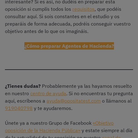
interesante? Si es así, no dudéis en preparar esta
oposición si cumplís todos los
requisitos
, que podéis
consultar aquí. Si sois constantes en el estudio y os
preparáis de forma adecuada, podréis conseguir vuestro
objetivo antes de lo que os imagináis.
¿Cómo preparar Agentes de Hacienda?
¿Tienes dudas?
Probablemente ya las hayamos resuelto
en nuestro
centro de ayuda
. Si no encuentras tu pregunta
aquí, escríbenos a
ayuda@opositatest.com
o llámanos al
919040798
y te ayudaremos.
Únete ya a nuestro Grupo de Facebook
«Objetivo
oposición de la Hacienda Pública»
y estate siempre al día
de la actualidad de tu oposición en nuestro
canal de