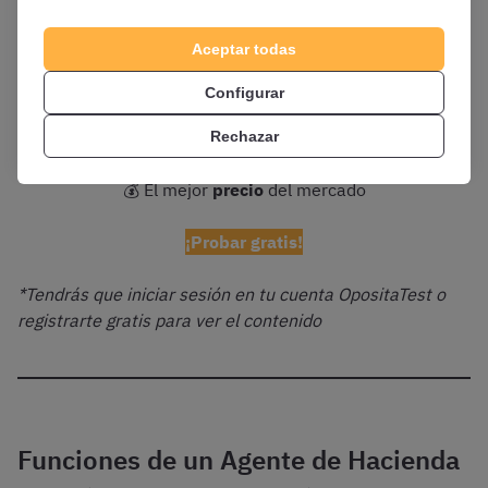
📚
Temario
y
esquemas
en PDF siempre actualizados
Aceptar todas
🗣 Clases en
vídeo
y tutor personalizado
Configurar
✍️
Test
ilimitados
Rechazar
💰 El mejor
precio
del mercado
¡Probar gratis!
*Tendrás que iniciar sesión en tu cuenta OpositaTest o
registrarte gratis para ver el contenido
Funciones de un Agente de Hacienda