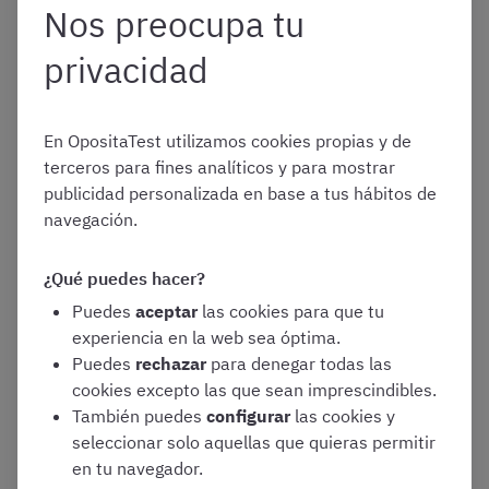
actuaciones de inspección o para la
Nos preocupa tu
imposición de sanciones tributarias
privacidad
Desarrollo de tareas auxiliares o de
preparación de actuaciones inspectoras. Por
ejemplo, búsqueda de información,
En OpositaTest utilizamos cookies propias y de
comprobación o verificación de datos,
terceros para fines analíticos y para mostrar
consulta de bases de datos, etc.
publicidad personalizada en base a tus hábitos de
Realización de notificaciones y
navegación.
requerimientos en relación con las
actuaciones de inspección tributaria
¿Qué puedes hacer?
Puedes
aceptar
las cookies para que tu
experiencia en la web sea óptima.
Puedes
rechazar
para denegar todas las
cookies excepto las que sean imprescindibles.
También puedes
configurar
las cookies y
📢
¡PRUEBA GRATIS el CURSO OpositaTest
seleccionar solo aquellas que quieras permitir
de Agentes de Hacienda!
👇
en tu navegador.