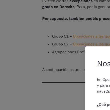
Existen ciertas
excepciones
en campo
grado en Derecho
. Pero, por lo gener
Por supuesto, también podéis present
Grupo C1 –
Oposiciones a las qu
Grupo C2 –
Oposiciones a las qu
Agrupaciones Profesionales – No 
Nos
A continuación os presentamos alguna
En Opos
y para 
navegac
¿
¿Qué p