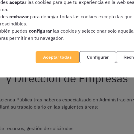
edes
aceptar
las cookies para que tu experiencia en la web se
ima.
Oposiciones según tu titulación académica
edes
rechazar
para denegar todas las cookies excepto las que
rescindibles.
bién puedes
configurar
las cookies y seleccionar solo aquell
eras permitir en tu navegador.
en Hacienda con el grado d
Aceptar todas
Configurar
Rech
y Dirección de Empresas
Hacienda Pública tras haberos especializado en Administración
lará su trabajo diario en las siguientes áreas:
e recursos, gestión de solicitudes