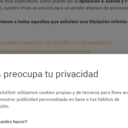
s muy específicos, como puede ser la
oposición a Jueces y Fi
al, vuestro título os servirá para un amplio abanico de procesos
aros a todas aquellas que soliciten una titulación inferior
e puedes presentarte con Bachiller o título equivalente
e te puedes presentar con el título de la ESO
se requiere titulación más allá de la educación obligatoria
 preocupa tu privacidad
s de las oposiciones más interesantes para vuestra especiali
itaTest utilizamos cookies propias y de terceros para fines ana
mostrar publicidad personalizada en base a tus hábitos de
ión.
Tienes dudas sobre
a qué opositar según tu nivel de estudio
uedes hacer?
¡Te las resolvemos!