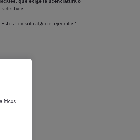
scales, que exige la licenciatura o
 selectivos.
. Estos son solo algunos ejemplos:
dad.
líticos
s
?