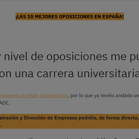
¡LAS 10 MEJORES OPOSICIONES EN ESPAÑA!
 nivel de oposiciones me 
on una carrera universitari
quieren un título universitario
, por lo que ya tenéis andado un
 ADE.
istración y Dirección de Empresas podréis, de forma directa
.