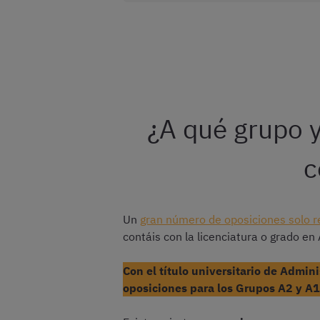
¿A qué grupo y
c
Un
gran número de oposiciones solo re
contáis con la licenciatura o grado en
Con el título universitario de Admin
oposiciones para los Grupos A2 y A1