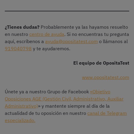
¿Tienes dudas?
Probablemente ya las hayamos resuelto
en nuestro
centro de ayuda
. Si no encuentras tu pregunta
aquí, escríbenos a
ayuda@opositatest.com
o llámanos al
919040798
y te ayudaremos.
El equipo de OpositaTest
www.opositatest.com
Únete ya a nuestro Grupo de Facebook
«Objetivo
Oposiciones AGE (Gestión Civil, Administrativo, Auxiliar
Administrativo)
» y mantente siempre al día de la
actualidad de tu oposición en nuestro
canal de Telegram
especializado.