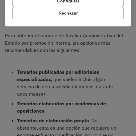
Configurar
Auxiliar Administrativo del Estado
Rechazar
por Promoción Interna?
Para obtener el temario de Auxiliar Administrativo del
Estado por promoción interna, las opciones más
recomendables son las siguientes:
Temarios publicados por editoriales
especializadas
, que suelen incluir algún
servicio de actualización (al menos, durante
unos meses)
Temarios elaborados por academias de
oposiciones
Temarios de elaboración propia
. No
obstante, esta es una opción que requiere un
enorme esfuerzo y dedicación, por lo que no