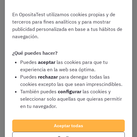
Estado por promoción interna que tenga la calidad
necesaria para conseguir un buen resultado en la
En OpositaTest utilizamos cookies propias y de
oposición, fijaos en los siguientes aspectos:
terceros para fines analíticos y para mostrar
publicidad personalizada en base a tus hábitos de
navegación.
Actualización
: es imprescindible que el
temario esté perfectamente actualizado
conforme a la convocatoria en vigor
¿Qué puedes hacer?
Extensión
: debe ser suficiente como para
Puedes
aceptar
las cookies para que tu
conseguir un resultado óptimo en los
experiencia en la web sea óptima.
exámenes, pero prescindir de contenidos
Puedes
rechazar
para denegar todas las
superfluos que entorpezcan la memorización
cookies excepto las que sean imprescindibles.
También puedes
configurar
las cookies y
Claridad y calidad
: cuanto más clara y
seleccionar solo aquellas que quieras permitir
precisa sea la redacción del temario, más
en tu navegador.
sencillo os resultará estudiarlo
Aceptar todas
¿Dónde conseguir el temario de