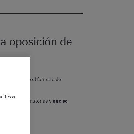
la oposición de
el Estado sigue el formato de
líticos
atorias y eliminatorias y
que se
cio.