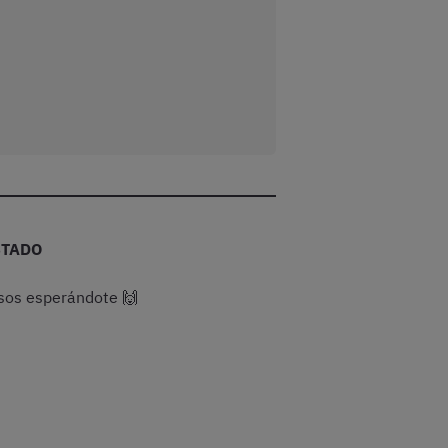
STADO
rsos esperándote 🙌