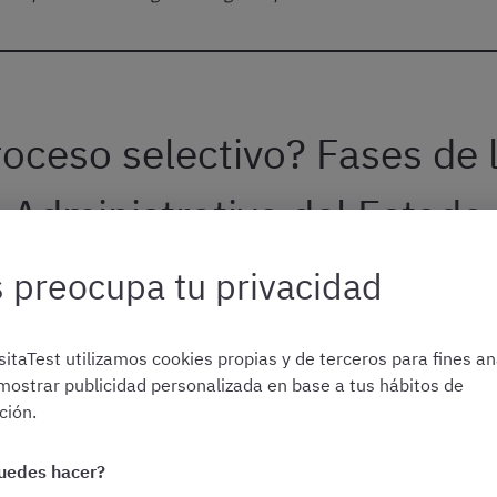
oceso selectivo? Fases de 
Administrativo del Estado
 preocupa tu privacidad
catoria más reciente
, el proceso selectivo de Administrativo d
itaTest utilizamos cookies propias y de terceros para fines ana
en un
ejercicio único
, que constará
de dos partes
, ambas oblig
mostrar publicidad personalizada en base a tus hábitos de
réis de un máximo de 100 minutos
para finalizar todo el ejerci
ión.
s siguientes:
uedes hacer?