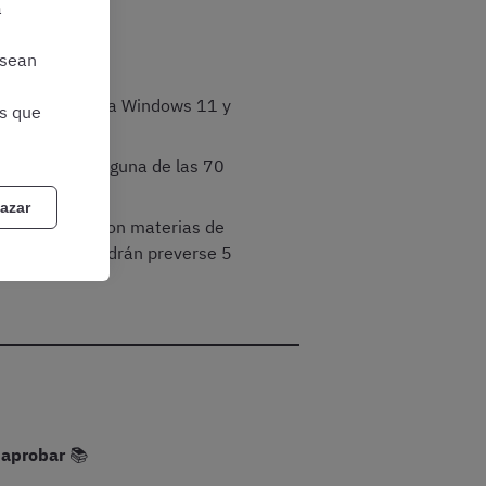
a
iguiente:
 sean
, se referirán a Windows 11 y
as que
que se anule alguna de las 70
azar
 relacionados con materias de
tipo test, y podrán preverse 5
 aprobar
📚