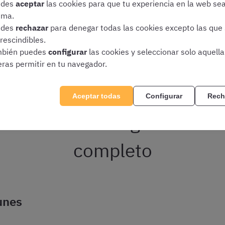
edes
aceptar
las cookies para que tu experiencia en la web se
is y te avisaremos por email de todas las fechas clave y noved
ima.
edes
rechazar
para denegar todas las cookies excepto las que
Registrarme gratis en OpositaTest
rescindibles.
bién puedes
configurar
las cookies y seleccionar solo aquell
eras permitir en tu navegador.
Aceptar todas
Configurar
Rech
acceso a la Abogacía de 20
completo
unes