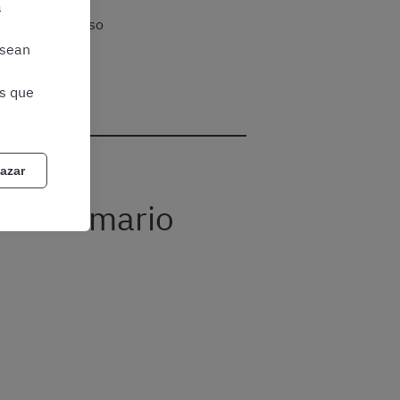
a
ades del proceso
 sean
as que
azar
26: temario