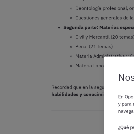
Deontología profesional, or
Cuestiones generales de la
Segunda parte: Materias especí
Civil y Mercantil (20 temas
Penal (21 temas)
Materia Administrativa y 
Materia Laboral (20 temas
Nos
Recordad que en la segunda parte
sol
habilidades y conocimientos
y os res
En Opos
y para 
navegac
¿Qué p