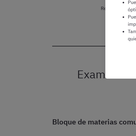
Pu
Regístrate grat
ópt
Pu
imp
Tam
qui
Examen de 
Bloque de materias com