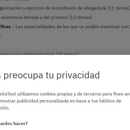
ganización y ejercicio de la profesión de abogado/a (11 temas
 asistencia letrada y del proceso (13 temas)
ficas
– Las especialidades de las que os podéis examinar son
)
Contencioso-Administrativa (20 temas)
)
 preocupa tu privacidad
o os examinaréis de una especialidad, así que escoged aque
ultará más sencillo superar el ejercicio.
itaTest utilizamos cookies propias y de terceros para fines ana
mostrar publicidad personalizada en base a tus hábitos de
ión.
¡No te pierdas ni una convocatoria!
uedes hacer?