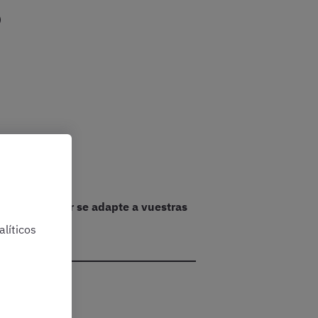
)
:
lla que mejor se adapte a vuestras
líticos