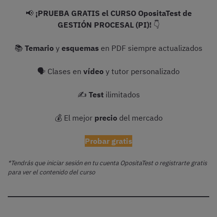
📢
¡PRUEBA GRATIS el CURSO OpositaTest de
GESTIÓN PROCESAL (PI)!
👇
📚
Temario
y
esquemas
en PDF siempre actualizados
🗣 Clases en
vídeo
y tutor personalizado
✍️
Test
ilimitados
💰 El mejor
precio
del mercado
Probar gratis
*Tendrás que iniciar sesión en tu cuenta OpositaTest o registrarte gratis
para ver el contenido del curso