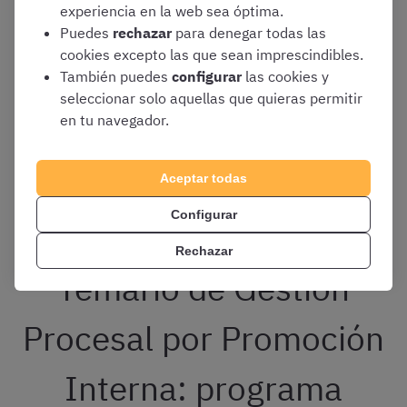
experiencia en la web sea óptima.
Como es habitual, todos los detalles del temario de
Puedes
rechazar
para denegar todas las
Gestión Procesal por promoción interna se regulan en las
cookies excepto las que sean imprescindibles.
bases de la convocatoria
.
También puedes
configurar
las cookies y
seleccionar solo aquellas que quieras permitir
Actualmente, las más recientes son las publicadas en el
en tu navegador.
BOE de fecha 2 de enero de 2026
, donde se convoca el
proceso selectivo para cubrir un total de
363 plazas
.
Recordad que también se convocaron plazas para
Aceptar todas
Gestión Procesal por Turno Libre
.
Configurar
Rechazar
Temario de Gestión
Procesal por Promoción
Interna: programa