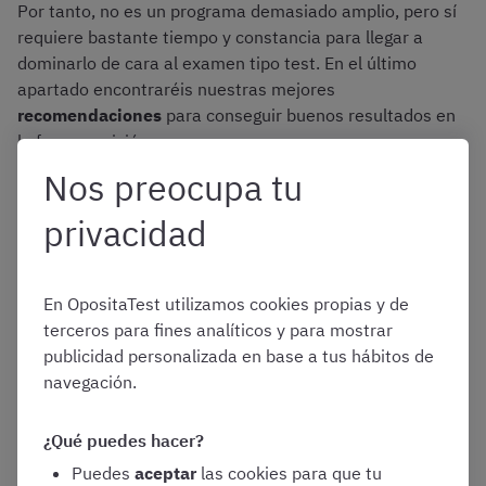
Por tanto, no es un programa demasiado amplio, pero sí
requiere bastante tiempo y constancia para llegar a
dominarlo de cara al examen tipo test. En el último
apartado encontraréis nuestras mejores
recomendaciones
para conseguir buenos resultados en
la fase oposición.
Nos preocupa tu
privacidad
¿Dónde se regula el
temario de Gestión
En OpositaTest utilizamos cookies propias y de
terceros para fines analíticos y para mostrar
publicidad personalizada en base a tus hábitos de
Procesal por Promoción
navegación.
Interna?
¿Qué puedes hacer?
Puedes
aceptar
las cookies para que tu