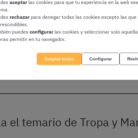
edes
aceptar
las cookies para que tu experiencia en la web se
🔓 Accede gratis a estas clases:
ima.
edes
rechazar
para denegar todas las cookies excepto las que
rescindibles.
💬
Aptitud Verbal I
bién puedes
configurar
las cookies y seleccionar solo aquell
eras permitir en tu navegador.
💬
Aptitud Verbal II
💬
Aptitud Verbal III
Aceptar todas
Configurar
Rech
¡Quiero acceso a clases gratis!
a el temario de Tropa y Ma