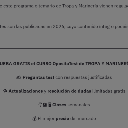
de este programa o temario de Tropa y Marinería vienen regul
ntes son las publicadas en 2026, cuyo contenido íntegro podéi
RUEBA GRATIS el CURSO OpositaTest de TROPA Y MARINER
✍️
Preguntas test
con respuestas justificadas
🔁
Actualizaciones
y
resolución de dudas
ilimitadas gratis
🧑‍🏫 🖥️
Clases
semanales
💰 El mejor
precio
del mercado