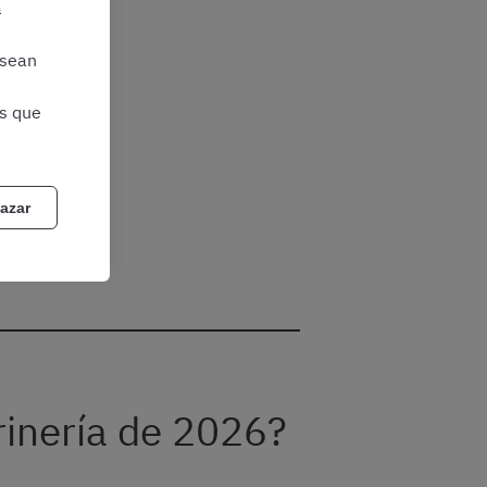
a
 sean
as que
azar
rinería de 2026?