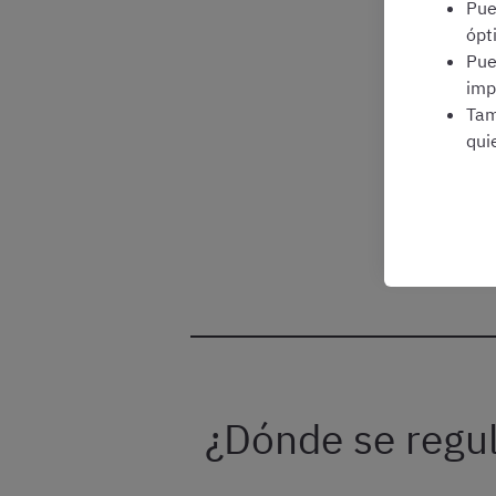
Pu
ópt
Pu
imp
Tam
qui
¿Dónde se regul