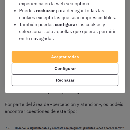
experiencia en la web sea óptima.
Puedes
rechazar
para denegar todas las
cookies excepto las que sean imprescindibles.
Ejemplo de pregunta de aptitud mecánica extraído de un examen
de Tropa y Marinería
También puedes
configurar
las cookies y
seleccionar solo aquellas que quieras permitir
en tu navegador.
🛠️
¡Prueba a hacer un test gratis de aptitud
mecánica!
Aceptar todas
HACER TEST GRATIS
Configurar
Rechazar
Evaluación de la percepción y atención
Por parte del área de «percepción y atención», os podéis
encontrar cuestiones de este tipo: