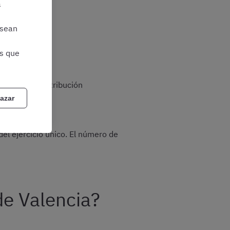
a
 sean
as que
iante una distribución
azar
el ejercicio único. El número de
de Valencia?