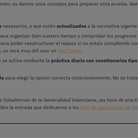
amen, os damos unos consejos para preparar esta prueba. Ase
es
necesarios, y que estén
actualizados
a la normativa vigente
ara organizar bien vuestro tiempo y comprobar los progresos
 para poder reestructurar el repaso si no estáis cumpliendo con
, os será muy útil usar un
OpoTracker
e se activa mediante la
práctica diaria con cuestionarios tipo
io
para elegir la opción correcta conscientemente. No se trat
e Subalternos de la Generalidad Valenciana, ¡es hora de practi
rdáis la entrada que dedicamos a los
test de oposiciones de Su