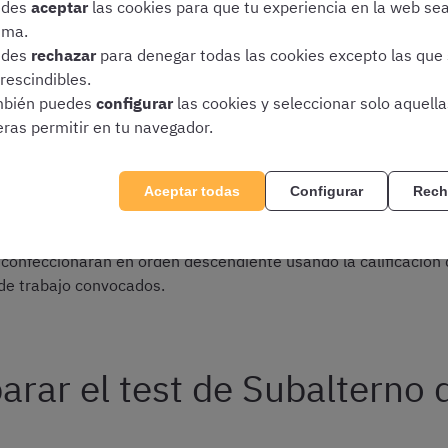
edes
aceptar
las cookies para que tu experiencia en la web se
ima.
 puntuarán ni penalizarán
edes
rechazar
para denegar todas las cookies excepto las que
lizarán con 1/3 del valor de una pregunta correcta
rescindibles.
 por el tribunal será:
bién puedes
configurar
las cookies y seleccionar solo aquell
eras permitir en tu navegador.
s= número de aciertos – (número de errores/3)
ectas netas, estas se convertirán en puntuaciones finales med
Aceptar todas
Configurar
Rech
confeccionarán en orden descendiente usando la calificación d
de trabajo convocados.
rar el test de Subalterno 