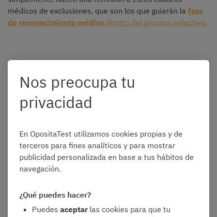
médicos de exclusiones, que son los que guiarán la
fase
de reconocimiento médico
dentro del proceso selectivo.
Otros requisitos físicos y
Nos preocupa tu
exclusiones médicas
privacidad
para ser Guardia Civil
En OpositaTest utilizamos cookies propias y de
terceros para fines analíticos y para mostrar
publicidad personalizada en base a tus hábitos de
Además de una larga serie de patologías y condiciones
navegación.
que son causa de exclusión del proceso selectivo, el
cuadro médico destaca el requisito del
índice de masa
¿Qué puedes hacer?
corporal
(IMC).
Puedes
aceptar
las cookies para que tu