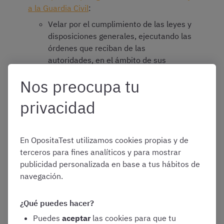
a la Guardia Civil
:
Velar por el cumplimiento de las leyes y
disposiciones generales, ejecutando las
órdenes que reciban de las
autoridades, en el ámbito de sus
respectivas competencias
Nos preocupa tu
Auxiliar y proteger a las personas y
asegurar la conservación y custodia de
privacidad
los bienes que se encuentren en
situación de peligro por cualquier causa
En OpositaTest utilizamos cookies propias y de
Vigilar y proteger los edificios e
terceros para fines analíticos y para mostrar
instalaciones públicos que lo requieran
publicidad personalizada en base a tus hábitos de
Velar por la protección y seguridad de
navegación.
altas personalidades
Mantener y restablecer, en su caso, el
¿Qué puedes hacer?
orden y la seguridad ciudadana
Puedes
aceptar
las cookies para que tu