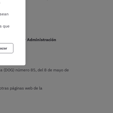
a
 sean
as que
 de Hacienda y Administración
azar
cia (DOG) número 85, del 8 de mayo de
 otras páginas web de la