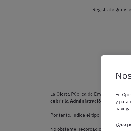
Regístrate gratis
¿Qué 
Nos
La Oferta Pública de Empleo, OPE u OE
En Opos
cubrir la Administración autonómica
y para 
navegac
Por tanto, indica el tipo y número de
¿Qué p
No obstante, recordad que
OEP no es 