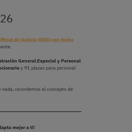
026
Oficial de Galicia (DOG) con fecha
mente.
stración General
,
Especial y Personal
ncionario
y 91 plazas para personal
de nada, recordemos el concepto de
apta mejor a ti!