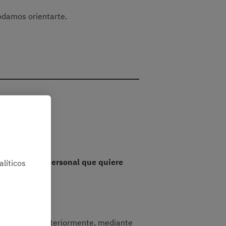
odamos orientarte.
licia?
esidades de personal que quiere
líticos
 realizarán posteriormente, mediante