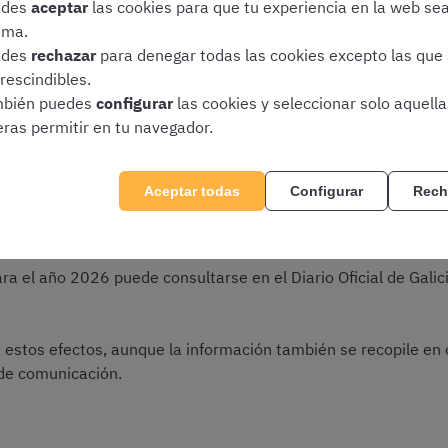
edes
aceptar
las cookies para que tu experiencia en la web se
o de plaza.
ima.
edes
rechazar
para denegar todas las cookies excepto las que
rescindibles.
 de Empleo Público de la Xunta?
bién puedes
configurar
las cookies y seleccionar solo aquell
eras permitir en tu navegador.
nta de Galicia se aprueba mediante
Decreto de la Consellería
Aceptar todas
Configurar
Rech
 Público de la Xunta oficial?
a el año 2026 puede consultarse en el Diario Oficial de Gali
a estos efectos, aunque la información también se recopile en
de comunicación.