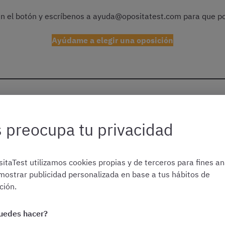
 en el botón y escríbenos a ayuda@opositatest.com para que p
Ayúdame a elegir una oposición
es la OEP de la Xunta de Ga
 preocupa tu privacidad
P de la Xunta de Galicia es el
documento que recoge las nec
itaTest utilizamos cookies propias y de terceros para fines ana
 gallega durante los próximos meses
.
mostrar publicidad personalizada en base a tus hábitos de
ión.
 plazas que se convocarán próximamente.
uedes hacer?
equivalente a oposición
. Las convocatorias de oposiciones se