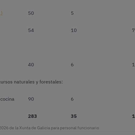
1)
50
5
54
10
7
40
6
1
cursos naturales y forestales:
 cocina
90
6
283
35
1
2026 de la Xunta de Galicia para personal funcionario