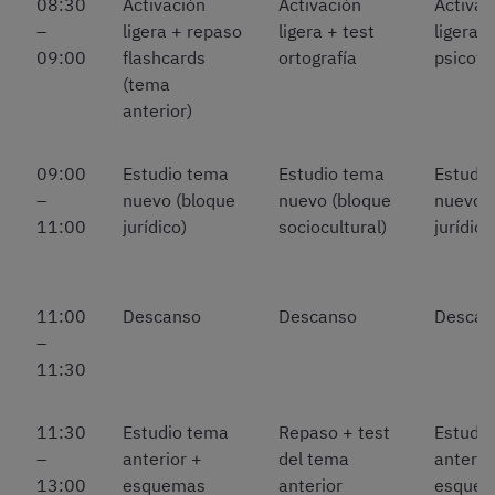
08:30
Activación
Activación
Activac
–
ligera + repaso
ligera + test
ligera +
09:00
flashcards
ortografía
psicoté
(tema
anterior)
09:00
Estudio tema
Estudio tema
Estudi
–
nuevo (bloque
nuevo (bloque
nuevo (
11:00
jurídico)
sociocultural)
jurídico
11:00
Descanso
Descanso
Descan
–
11:30
11:30
Estudio tema
Repaso + test
Estudi
–
anterior +
del tema
anterio
13:00
esquemas
anterior
esque