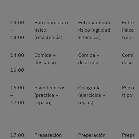
13:00
Entrenamiento
Entrenamiento
Entren
–
físico
físico (agilidad
físico (
14:00
(resistencia)
+ técnica)
tren su
14:00
Comida +
Comida +
Comida
–
descanso
descanso
descan
16:00
16:00
Psicotécnicos
Ortografía
Psicoté
–
(práctica +
(ejercicios +
(tipo te
17:00
repaso)
reglas)
17:00
Preparación
Preparación
Prepar