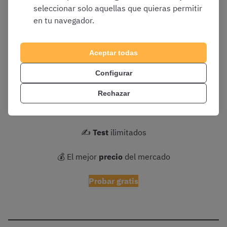
seleccionar solo aquellas que quieras permitir
en tu navegador.
📢
¡PRUEBA GRATIS el CURSO OpositaTest de Policía
Aceptar todas
Nacional Escala Básica!
👇
Configurar
📚
Temario
y
esquemas
en PDF siempre actualizados
Rechazar
🗣 Clases en
vídeo
y tutor personalizado
✍️
Test
ilimitados
💰 El mejor
precio
del mercado
Probar gratis