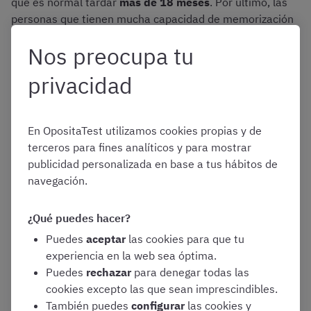
que es normal tardar
más de 18 meses
. Por último, las
personas que tienen mucha capacidad de memorización
o formación similar previa, podrían necesitar
menos de
Nos preocupa tu
10 meses
, pero son casos muy puntuales.
privacidad
Si hablamos de tiempo diario, lo ideal es poder dedicar
entre 6 y 8 horas al día
. Además, más que prepararos
por libre, para estudiar las oposiciones en el menor
En OpositaTest utilizamos cookies propias y de
tiempo posible lo idóneo es contar con ayuda como la
terceros para fines analíticos y para mostrar
que te ofrecemos en OpositaTest con el
curso para
publicidad personalizada en base a tus hábitos de
Policía Nacional – Escala Básica
, ideado para
navegación.
prepararos las oposiciones en 12 meses con clases en
directo, temario descargable, plataforma de test,
¿Qué puedes hacer?
esquemas y tutor personal.
Puedes
aceptar
las cookies para que tu
Asimismo, en el caso de que todavía tengáis dudas sobre
experiencia en la web sea óptima.
si preparar o no estas oposiciones, en este artículo de
Puedes
rechazar
para denegar todas las
OpositaTest os contamos
por qué opositar a Policía
cookies excepto las que sean imprescindibles.
Nacional – Escala Básica
.
También puedes
configurar
las cookies y