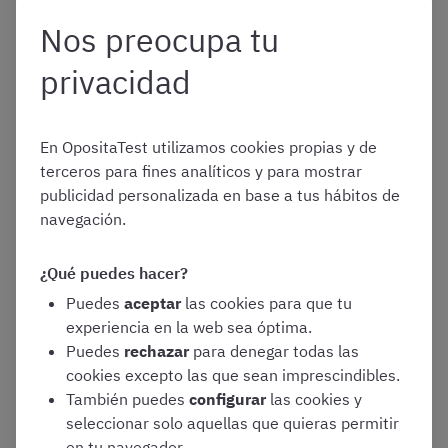
La segunda parte de esta prueba
Nos preocupa tu
consiste en la
resolución de supuestos
prácticos vinculados a las
privacidad
competencias profesionales
de la
categoría. De igual manera que la
primera parte, el examen consiste en
En OpositaTest utilizamos cookies propias y de
responder a
50 preguntas tipo test
terceros para fines analíticos y para mostrar
con 5 preguntas de reserva
publicidad personalizada en base a tus hábitos de
Segundo ejercicio
. La segunda prueba
navegación.
consiste en un
cuestionario tipo test de 10
preguntas ordinarias, más dos cuestiones
¿Qué puedes hacer?
de reserva
sobre la parte común del
Puedes
aceptar
las cookies para que tu
programa. Este ejercicio es obligatorio y para
experiencia en la web sea óptima.
resolverlo tenéis 15 minutos
Puedes
rechazar
para denegar todas las
Tercer ejercicio
. Para finalizar la fase de
cookies excepto las que sean imprescindibles.
oposición de este proceso selectivo, debéis
También puedes
configurar
las cookies y
acreditar vuestro conocimiento sobre la
seleccionar solo aquellas que quieras permitir
lengua gallega
. En un cuarto de hora
en tu navegador.