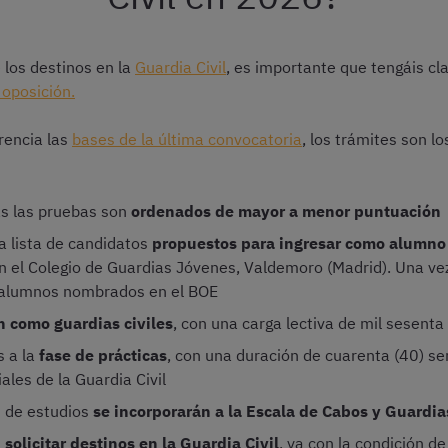
 los destinos en la
Guardia Civil
, es importante que tengáis cla
oposición.
rencia las
bases de la última convocatoria
, los trámites son lo
as las pruebas son
ordenados de mayor a menor puntuación
la lista de candidatos
propuestos para ingresar como alumno
 en el Colegio de Guardias Jóvenes, Valdemoro (Madrid). Una vez
de alumnos nombrados en el BOE
n como guardias civiles
, con una carga lectiva de mil sesenta
s a la
fase de prácticas
, con una duración de cuarenta (40) s
ales de la Guardia Civil
n de estudios
se incorporarán a la Escala de Cabos y Guardia
s
solicitar destinos en la Guardia Civil
, ya con la condición d