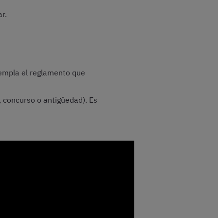
r.
templa el reglamento que
, concurso o antigüedad). Es