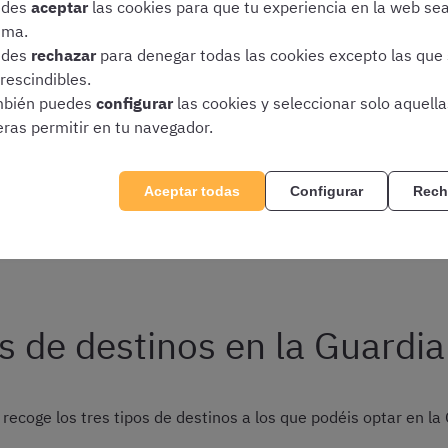
edes
aceptar
las cookies para que tu experiencia en la web se
s que regulan los destinos en la Guardia Civil son las dos sigu
ima.
edes
rechazar
para denegar todas las cookies excepto las que
rescindibles.
re, de Régimen del Personal de la Guardia Civil
(que podéi
bién puedes
configurar
las cookies y seleccionar solo aquell
 agosto, por el que se aprueba el Reglamento de destinos d
eras permitir en tu navegador.
te enlace
).
Aceptar todas
Configurar
Rech
6 BENEFICIOS DE OPOSITAR A GUARDIA CIVIL
s de destinos en la Guardia 
ecoge los tres tipos de destinos a los que podéis optar en la G