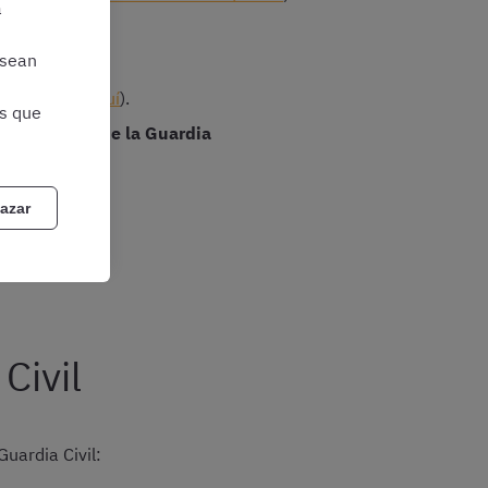
a
ientes:
 sean
s consultar
aquí
).
as que
el personal de la Guardia
azar
Civil
uardia Civil: