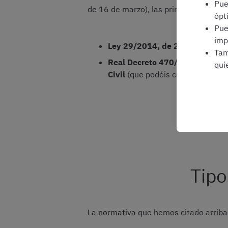
Pu
de 16 de marzo), las principales norma
ópt
Pu
imp
Ley 29/2014, de 28 de noviemb
Tam
Real Decreto 470/2019, de 2 de
qui
Civil
(que podéis consultar en
es
Tipo
La normativa que hemos citado arriba r