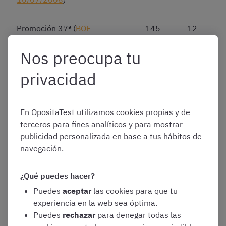
Promoción 37ª (
BOE
145
12
11/01/2010
)
Nos preocupa tu
Promoción 38ª (
BOE
150
9
privacidad
31/12/2010
)
Promoción 39ª (
BOE
74
11,5
En OpositaTest utilizamos cookies propias y de
22/11/2011
)
terceros para fines analíticos y para mostrar
publicidad personalizada en base a tus hábitos de
navegación.
Promoción 40ª (
BOE
29
12
26/06/2013
)
¿Qué puedes hacer?
Puedes
aceptar
las cookies para que tu
Promoción 41ª (
BOE
80
11
experiencia en la web sea óptima.
11/09/2014
)
Puedes
rechazar
para denegar todas las