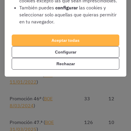
cookies excepto las que sean imprescindibles.
Promoción 42ª (
BOE
80
11,81
También puedes
configurar
las cookies y
7/01/2016
)
seleccionar solo aquellas que quieras permitir
en tu navegador.
Promoción 43ª (
BOE
21
11
4/05/2017
)
Aceptar todas
Promoción 44º (
BOE
41
11
Configurar
8/04/2019
)
Rechazar
Promoción 45º (
BOE
92
10
11/01/2022
)
Promoción 46º (
BOE
33
12
8/03/2024
)
Promoción 47.ª (
BOE
126
10
31/03/2025
)