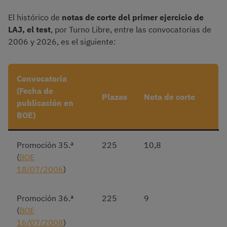
El histórico de
notas de corte del primer ejercicio de
LAJ, el test
, por Turno Libre, entre las convocatorias de
2006 y 2026, es el siguiente:
Convocatoria
(Fecha de
Plazas
Nota de corte
publicación en
BOE)
Promoción 35.ª
225
10,8
(
BOE
18/07/2006
)
Promoción 36.ª
225
9
(
BOE
16/07/2008
)