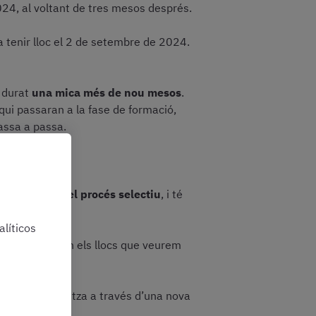
2024, al voltant de tres mesos després.
a tenir lloc el 2 de setembre de 2024.
à durat
una mica més de nou mesos
.
qui passaran a la fase de formació,
assa a passa.
ims tràmits del procés selectiu
, i té
líticos
a publicació en els llocs que veurem
, que es realitza a través d’una nova