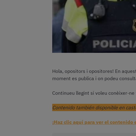
Hola, opositors i opositores! En aques
moment es publica i on podeu consulta
Continueu llegint si voleu conèixer-ne 
Contenido también disponible en castel
¡Haz clic aquí para ver el contenido 