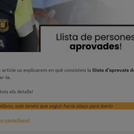
t article us explicarem en què consisteix la
llista d’aprovats 
r-la.
tots els detalls!
lano, solo tenéis que seguir hacia abajo para leerlo
en castellano!