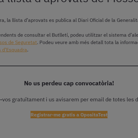
 la llista d’aprovats es publica al Diari Oficial de la Generali
dents de consultar el Butlletí, podeu utilitzar el sistema d’al
ssos de Seguretat
. Podeu veure amb més detall tota la informac
s d’Esquadra
.
No us perdeu cap convocatòria!
-vos gratuïtament i us avisarem per email de totes les d
Registrar-me gratis a OpositaTest