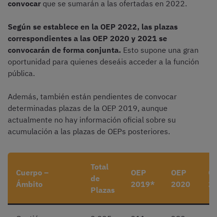
convocar
que se sumarán a las ofertadas en 2022.
Según se establece en la OEP 2022, las plazas
correspondientes a las OEP 2020 y 2021 se
convocarán de forma conjunta.
Esto supone una gran
oportunidad para quienes deseáis acceder a la función
pública.
Además, también están pendientes de convocar
determinadas plazas de la OEP 2019, aunque
actualmente no hay información oficial sobre su
acumulación a las plazas de OEPs posteriores.
Total
Cuerpo –
OEP
OEP
O
de
Ámbito
2019*
2020
2
Plazas