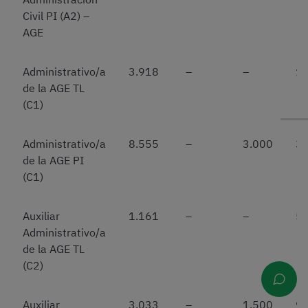
Civil PI (A2) –
AGE
Administrativo/a
3.918
–
–
1.
de la AGE TL
(C1)
Administrativo/a
8.555
–
3.000
3.
de la AGE PI
(C1)
Auxiliar
1.161
–
–
5
Administrativo/a
de la AGE TL
(C2)
Auxiliar
3.033
–
1.500
9