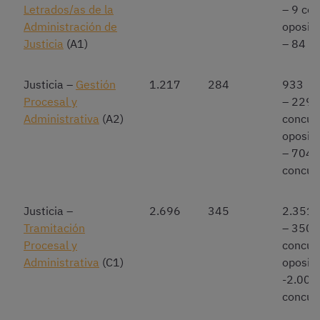
Letrados/as de la
– 9 co
Administración de
oposic
Justicia
(A1)
– 84 c
Justicia –
Gestión
1.217
284
933
Procesal y
– 229
Administrativa
(A2)
concur
oposic
– 704
concur
Justicia –
2.696
345
2.351
Tramitación
– 350
Procesal y
concur
Administrativa
(C1)
oposic
-2.001
concur