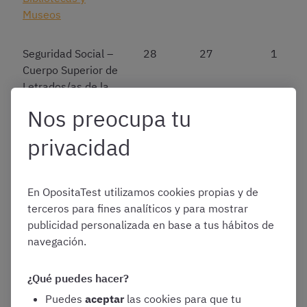
Museos
Seguridad Social –
28
27
1
Cuerpo Superior de
Letrados/as de la
Seguridad Social
Nos preocupa tu
(A1)
privacidad
Seguridad Social –
12
12
–
Cuerpo Superior de
Interventores/as y
En OpositaTest utilizamos cookies propias y de
Auditores/as de la
terceros para fines analíticos y para mostrar
Seguridad Social
publicidad personalizada en base a tus hábitos de
(A1)
navegación.
¿Qué puedes hacer?
Seguridad Social –
154
153
1
Cuerpo Superior de
Puedes
aceptar
las cookies para que tu