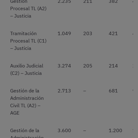
Gestión
2.235
211
382
4
Procesal TL (A2)
– Justicia
Tramitación
1.049
203
421
4
Procesal TL (C1)
– Justicia
Auxilio Judicial
3.274
205
214
2
(C2) – Justicia
Gestión de la
2.713
–
681
9
Administración
Civil TL (A2) –
AGE
Gestión de la
3.600
–
1.200
1.
Administración