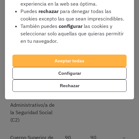
Técnicos/as de
experiencia en la web sea óptima.
Administración de
Puedes
rechazar
para denegar todas las
la Seguridad Social
cookies excepto las que sean imprescindibles.
(A1)
También puedes
configurar
las cookies y
seleccionar solo aquellas que quieras permitir
en tu navegador.
Seguridad Social –
445
445
–
Gestión de la
Administración de
Aceptar todas
la Seguridad Social
(A2)
Configurar
Rechazar
Seguridad Social –
1
–
1
Auxiliar
Administrativo/a de
la Seguridad Social
(C2)
Cuerpo Superior de
90
90
–