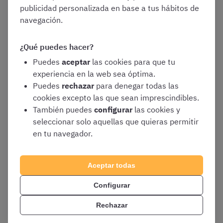
publicidad personalizada en base a tus hábitos de
OEP 2022: 118 plazas
navegación.
OEP 2023: 260 plazas
OEP 2024: 161 plazas
¿Qué puedes hacer?
OEP 2025: 216 plazas
Puedes
aceptar
las cookies para que tu
experiencia en la web sea óptima.
Requisitos de titulación
: Título oficial de
Puedes
rechazar
para denegar todas las
Bachiller o equivalente
cookies excepto las que sean imprescindibles.
Formato del proceso selectivo
:
oposición
También puedes
configurar
las cookies y
con 1 prueba obligatoria y eliminatoria
seleccionar solo aquellas que quieras permitir
Cuestionario tipo test de 100
en tu navegador.
preguntas de carácter teórico –
práctico sobre el
temario de
Aceptar todas
Administrativo de la Junta de Andalucía
Sueldo bruto base
(anual):
9.192,72 € en
Configurar
12 pagas
Rechazar