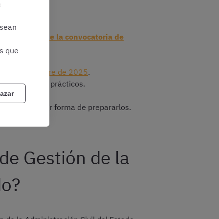
a
 sean
 en las
bases de la convocatoria de
as que
22 de diciembre de 2025
.
, de los casos prácticos.
azar
uál es la mejor forma de prepararlos.
de Gestión de la
do?