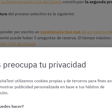
 la Administración Civil del Estado
constituyen
la segunda pr
tura
del proceso selectivo es la siguiente:
esponder por escrito un
cuestionario tipo test
de un máximo de
mente puede haber 5 preguntas de reserva. El tiempo máximo 
tión Civil del Estado
de un supuesto práctico a resolver en 150 minutos:
eguntas sobre las materias de los bloques IV, V y VI
del
pro
 preocupa tu privacidad
ran el proceso selectivo.
itaTest utilizamos cookies propias y de terceros para fines ana
mostrar publicidad personalizada en base a tus hábitos de
¡Descarga gratis supuestos oficiales de las OEP 2020 a 2024
ión.
uedes hacer?