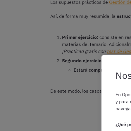
Los supuestos prácticos de
Gestión de
Así, de forma muy resumida, la
estruc
Primer ejercicio
: consiste en r
materias del temario. Adicional
¡Practicad gratis con
test de Ges
Segundo ejercicio
: resolución 
Estará
compuesto por 5 pr
Nos
De este modo, los casos prácticos cier
En Opos
y para 
navegac
¿Qué p