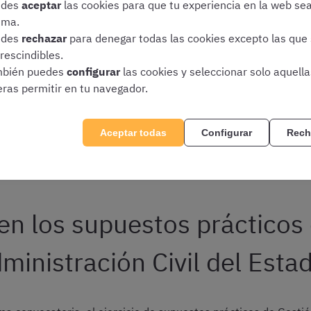
edes
aceptar
las cookies para que tu experiencia en la web se
puestos prácticos de Gestión Civil?
ima.
edes
rechazar
para denegar todas las cookies excepto las que
de los supuestos prácticos de esta oposición vienen regulados
rescindibles.
el Estado.
bién puedes
configurar
las cookies y seleccionar solo aquell
eras permitir en tu navegador.
 2025, cuyo texto íntegro podéis consultar en el
BOE de fecha 
aréis la regulación de este proceso selectivo y, por supuesto
Aceptar todas
Configurar
Rech
rtados os explicaremos en qué consisten, cómo se valoran y c
en los supuestos prácticos 
ministración Civil del Esta