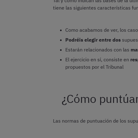
Tal y como indican las bases de la últ
tiene las siguientes características f
Como acabamos de ver, los caso
Podréis elegir entre dos
supuest
Estarán relacionados con las
mat
El ejercicio en sí, consiste en
res
propuestos por el Tribunal
¿Cómo puntúan 
Las normas de puntuación de los supue