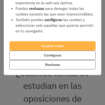
experiencia en la web sea óptima.
Puedes
rechazar
para denegar todas las
✍️
Test
ilimitados
cookies excepto las que sean imprescindibles.
También puedes
configurar
las cookies y
💰 El mejor
precio
del mercado
seleccionar solo aquellas que quieras permitir
en tu navegador.
¡Probar gratis!
*Tendrás que iniciar sesión en tu cuenta OpositaTest o
Aceptar todas
registrarte gratis para ver el contenido del curso
Configurar
Rechazar
¿Cuántos temas se
estudian en las
oposiciones de