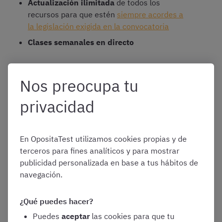
Actualización ilimitada
de todos los
recursos para que estén
siempre acordes a
la legislación exigida en la convocatoria
Clases semanales en directo
¿Queréis probarlo? ¡Empezad ya a preparar
Nos preocupa tu
Administrativo/a de la Seguridad Social con el curso
privacidad
OpositaTest!
📢
¡PRUEBA GRATIS el CURSO OpositaTest
En OpositaTest utilizamos cookies propias y de
de Administrativos de la Seguridad Social!
terceros para fines analíticos y para mostrar
👇
publicidad personalizada en base a tus hábitos de
navegación.
📚
Temario
de la parte específica
y
esquemas
en PDF
siempre actualizados
¿Qué puedes hacer?
Puedes
aceptar
las cookies para que tu
🗣 Clases en
vídeo
y tutor personalizado