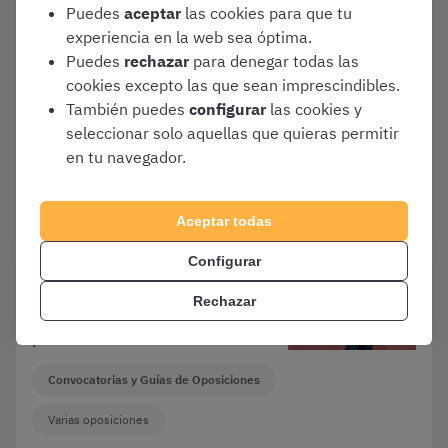
Puedes
aceptar
las cookies para que tu
Convocadas 900 plazas de
experiencia en la web sea óptima.
Auxiliar de Administración e
Puedes
rechazar
para denegar todas las
Información (campaña de
cookies excepto las que sean imprescindibles.
Renta) de la Agencia
También puedes
configurar
las cookies y
Tributaria
seleccionar solo aquellas que quieras permitir
en tu navegador.
Convocatorias y Guías de Oposiciones
Personal Laboral de la AEAT (Hacienda)
Aceptar todas
Configurar
Febrero 2, 2021
Rechazar
¿A qué oposiciones me puedo
presentar con bachillerato?
Convocatorias y Guías de Oposiciones
Varias oposiciones