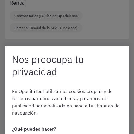
Renta]
Convocatorias y Guías de Oposiciones
Personal Laboral de la AEAT (Hacienda)
Septiembre 1, 2022
Nos preocupa tu
¿Cómo es el test de Auxiliar
de Administración e
privacidad
Información de Hacienda?
[Campaña de la Renta]
En OpositaTest utilizamos cookies propias y de
Convocatorias y Guías de Oposiciones
terceros para fines analíticos y para mostrar
publicidad personalizada en base a tus hábitos de
Varias oposiciones
navegación.
¿Qué puedes hacer?
Septiembre 1, 2022