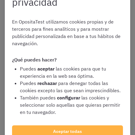
con el estudio de una
privacidad
oposición? Consejos
En OpositaTest utilizamos cookies propias y de
terceros para fines analíticos y para mostrar
publicidad personalizada en base a tus hábitos de
Para hacer que
trabajar a media jornada y opositar
sea
navegación.
viable, aquí os dejamos algunos consejos clave.
¿Qué puedes hacer?
Puedes
aceptar
las cookies para que tu
Planificad el tiempo rigurosamente
experiencia en la web sea óptima.
Puedes
rechazar
para denegar todas las
Tener un trabajo a media jornada
no significa que
cookies excepto las que sean imprescindibles.
tengáis tiempo ilimitado para estudiar
, por lo que
una
También puedes
configurar
las cookies y
planificación detallada sigue siendo fundamental
.
seleccionar solo aquellas que quieras permitir
Organizad un horario semanal donde asignéis franjas
en tu navegador.
horarias fijas para el estudio y el descanso.
Aceptar todas