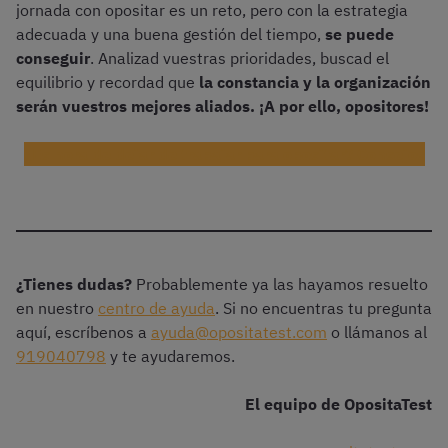
jornada con opositar es un reto, pero con la estrategia
adecuada y una buena gestión del tiempo,
se puede
conseguir
. Analizad vuestras prioridades, buscad el
equilibrio y recordad que
la constancia y la organización
serán vuestros mejores aliados. ¡A por ello, opositores!
¿Es hora de dejar de trabajar para opositar? Consejos
¿Tienes dudas?
Probablemente ya las hayamos resuelto
en nuestro
centro de ayuda
. Si no encuentras tu pregunta
aquí, escríbenos a
ayuda@opositatest.com
o llámanos al
919040798
y te ayudaremos.
El equipo de OpositaTest