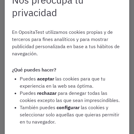
privacidad
Enero 1, 2026
¿Qué diferencias hay entre
Celador y Celador-Conductor?
En OpositaTest utilizamos cookies propias y de
Análisis de características de
terceros para fines analíticos y para mostrar
2026
publicidad personalizada en base a tus hábitos de
navegación.
Convocatorias y Guías de Oposiciones
¿Qué puedes hacer?
Varias oposiciones
Puedes
aceptar
las cookies para que tu
experiencia en la web sea óptima.
Puedes
rechazar
para denegar todas las
Enero 1, 2026
cookies excepto las que sean imprescindibles.
¿Cuánto cobra un Auxiliar
También puedes
configurar
las cookies y
Administrativo en España?
seleccionar solo aquellas que quieras permitir
[Sueldo actualizado a 2026]
en tu navegador.
Convocatorias y Guías de Oposiciones