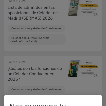
Enero 1, 2026
Lista de admitidos en las
oposiciones de Celador de
Madrid (SERMAS) 2026
Convocatorias y Guías de Oposiciones
Celador del SERMAS (Servicio
Madrileño de Salud)
Enero 1, 2026
¿Cuáles son las funciones de
un Celador Conductor en
2026?
Convocatorias y Guías de Oposiciones
Varias oposiciones
Nos preocupa tu