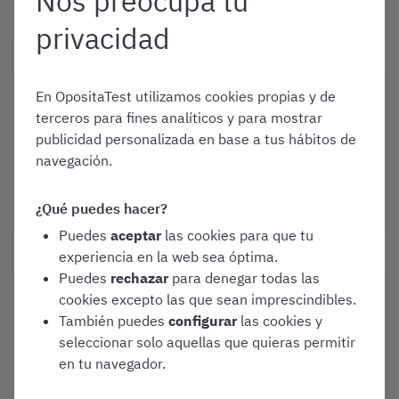
Nos preocupa tu
Varias oposiciones
privacidad
Febrero 2, 2021
En OpositaTest utilizamos cookies propias y de
¿A qué oposiciones me puedo
terceros para fines analíticos y para mostrar
presentar con bachillerato?
publicidad personalizada en base a tus hábitos de
navegación.
Convocatorias y Guías de Oposiciones
Varias oposiciones
¿Qué puedes hacer?
Puedes
aceptar
las cookies para que tu
experiencia en la web sea óptima.
Puedes
rechazar
para denegar todas las
Mayo 28, 2020
cookies excepto las que sean imprescindibles.
¿Cuál es la diferencia entre
También puedes
configurar
las cookies y
opositar a Policía Nacional y a
seleccionar solo aquellas que quieras permitir
Policía Local?
en tu navegador.
Convocatorias y Guías de Oposiciones