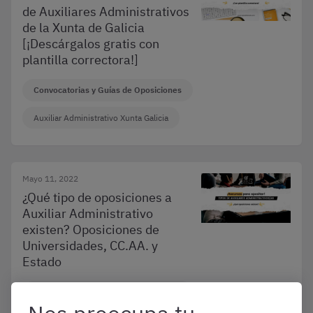
de Auxiliares Administrativos
de la Xunta de Galicia
[¡Descárgalos gratis con
plantilla correctora!]
Convocatorias y Guías de Oposiciones
Auxiliar Administrativo Xunta Galicia
Mayo 11, 2022
¿Qué tipo de oposiciones a
Auxiliar Administrativo
existen? Oposiciones de
Universidades, CC.AA. y
Estado
Convocatorias y Guías de Oposiciones