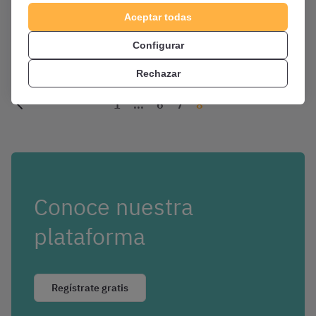
Aceptar todas
Varias oposiciones
Configurar
Rechazar
1
...
6
7
8
Conoce nuestra
plataforma
Regístrate gratis