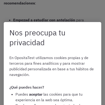
recomendaciones
:
Empezad a estudiar con antelación
para
que podáis dominar todo el temario y
Nos preocupa tu
repasar antes del examen
Cread un plan de estudio detallado
,
privacidad
concretando los siguientes aspectos:
Horario de estudio
. La constancia es
clave para superar cualquier oposición,
En OpositaTest utilizamos cookies propias y de
así que intentad respetar un horario
terceros para fines analíticos y para mostrar
regular. Tiene que ser suficiente pero
publicidad personalizada en base a tus hábitos de
no excesivo para no saturaros
navegación.
Pausas y descansos
. Organizad
¿Qué puedes hacer?
vuestras jornadas de estudio en
bloques separados por pausas, para
Puedes
aceptar
las cookies para que tu
poder trabajar con la máxima
experiencia en la web sea óptima.
concentración. Para hacerlo, podéis