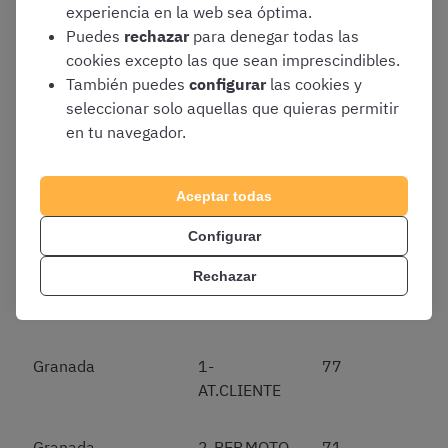
AT.CLIENTE
experiencia en la web sea óptima.
Puedes
rechazar
para denegar todas las
Cuenca
2-REP.MOTO
65
cookies excepto las que sean imprescindibles.
También puedes
configurar
las cookies y
seleccionar solo aquellas que quieras permitir
Cuenca
3-REP.PIE
76
en tu navegador.
Girona
1-
59
AT.CLIENTE
Aceptar todas
Configurar
Girona
2-REP.MOTO
60
Rechazar
Girona
3-REP.PIE
63
Granada
1-
77
AT.CLIENTE
Granada
2-REP.MOTO
71