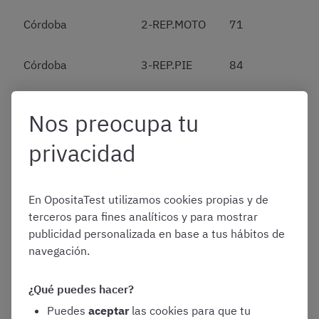
Córdoba
2-REP.MOTO
71
Córdoba
3-REP.PIE
84
A Coruña
1-
77
Nos preocupa tu
AT.CLIENTE
privacidad
A Coruña
2-REP.MOTO
77
En OpositaTest utilizamos cookies propias y de
A Coruña
3-REP.PIE
88
terceros para fines analíticos y para mostrar
publicidad personalizada en base a tus hábitos de
A Coruña
4-
78
navegación.
AGENTE.CLA
¿Qué puedes hacer?
Cuenca
1-
67
Puedes
aceptar
las cookies para que tu