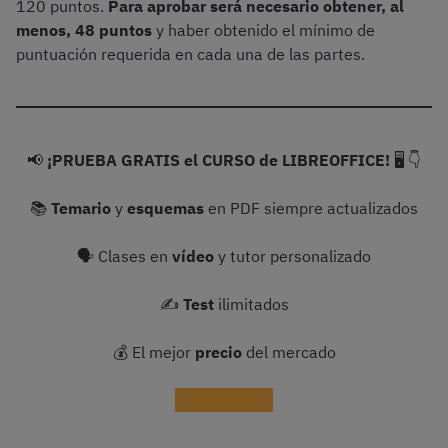
120 puntos.
Para aprobar será necesario obtener, al
menos, 48 puntos
y haber obtenido el mínimo de
puntuación requerida en cada una de las partes.
📢
¡PRUEBA GRATIS el CURSO de LIBREOFFICE!
🖥️ 👇
📚
Temario
y
esquemas
en PDF siempre actualizados
🗣 Clases en
vídeo
y tutor personalizado
✍️
Test
ilimitados
💰 El mejor
precio
del mercado
Probar gratis