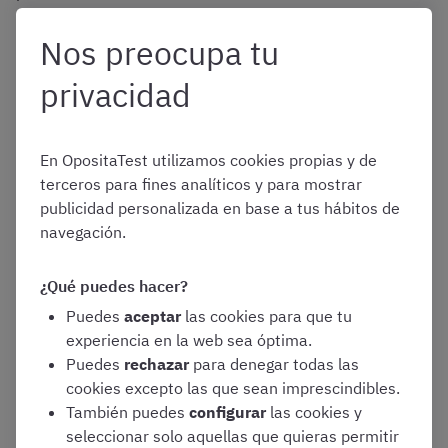
estos trámites.
Nos preocupa tu
privacidad
¿Cómo saber cuándo
En OpositaTest utilizamos cookies propias y de
será el examen de
terceros para fines analíticos y para mostrar
publicidad personalizada en base a tus hábitos de
Auxiliar Administrativo
navegación.
de la Junta de
¿Qué puedes hacer?
Puedes
aceptar
las cookies para que tu
Andalucía?
experiencia en la web sea óptima.
Puedes
rechazar
para denegar todas las
cookies excepto las que sean imprescindibles.
Como decíamos, dependiendo del examen, podéis
También puedes
configurar
las cookies y
informaros a través del BOJA y en la página web de
seleccionar solo aquellas que quieras permitir