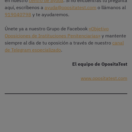
en nuestro
centro de ayuda
. Si no encuentras tu pregunta
aquí, escríbenos a
ayuda@opositatest.com
o llámanos al
919040798
y te ayudaremos.
Únete ya a nuestro Grupo de Facebook
«Objetivo
Oposiciones de Instituciones Penitenciarias»
y mantente
siempre al día de tu oposición a través de nuestro
canal
de Telegram especializado
.
El equipo de OpositaTest
www.opositatest.com