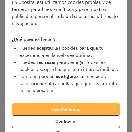
En OpositaTest utilizamos cookies propias y de
Comprobar en la resolución el motivo por el
terceros para fines analíticos y para mostrar
que hayáis sido excluidos
. Si es necesario,
publicidad personalizada en base a tus hábitos de
reúne la documentación que debas aportar
navegación.
Acceder
a la sección de «convocatorias a
subsanar», dentro de la
web del IPS
¿Qué puedes hacer?
(Inscripción en Pruebas Selectivas)
Puedes
aceptar
las cookies para que tu
Seleccionar
la convocatoria de Ayudantes de
experiencia en la web sea óptima.
Instituciones Penitenciarias que
Puedes
rechazar
para denegar todas las
corresponda, dentro del listado de
cookies excepto las que sean imprescindibles.
oposiciones cuyo plazo de subsanación esté
También puedes
configurar
las cookies y
abierto
seleccionar solo aquellas que quieras permitir
Identificarse en el sistema
. Dado que en
en tu navegador.
esta convocatoria solo se permite la
subsanación online, tendrás que identificarte
Aceptar todas
mediante alguno de los siguientes sistemas:
Certificado electrónico
Configurar
DNI electrónico