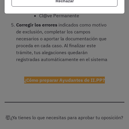
Rechazar
Cl@ve PIN
Cl@ve Permanente
Corregir los errores
indicados como motivo
de exclusión, completar los campos
necesarios o aportar la documentación que
proceda en cada caso. Al finalizar este
trámite, tus alegaciones quedarán
registradas automáticamente en el sistema
¿Cómo preparar Ayudantes de II.PP?
🤯¿Ya tienes lo que necesitas para aprobar tu oposición?