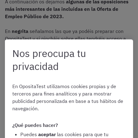
A continuación os dejamos
algunas de las oposiciones
más interesantes de las incluidas en la Oferta de
Empleo Público de 2023.
En
negrita
señalamos las que ya podéis preparar con
OpositaTest y si pincháis sobre ellas tendréis acceso a
toda la información sobre nuestros planes de estudio.
Nos preocupa tu
privacidad
Plazas de la Administración General
del Estado (AGE) en la OEP 2023
En OpositaTest utilizamos cookies propias y de
terceros para fines analíticos y para mostrar
publicidad personalizada en base a tus hábitos de
Turno
Promoción
navegación.
Cuerpo (AGE)
Libre
Interna
¿Qué puedes hacer?
Cuerpo Superior
95
20
Puedes
aceptar
las cookies para que tu