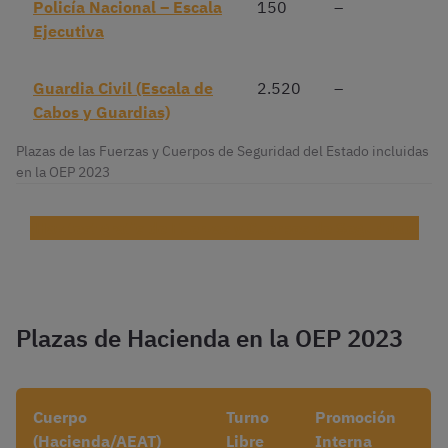
Policía Nacional – Escala
150
–
Ejecutiva
Guardia Civil (Escala de
2.520
–
Cabos y Guardias)
Plazas de las Fuerzas y Cuerpos de Seguridad del Estado incluidas
en la OEP 2023
¡Haz test gratis de Fuerzas y Cuerpos de Seguridad!
Plazas de Hacienda en la OEP 2023
Cuerpo
Turno
Promoción
(Hacienda/AEAT)
Libre
Interna