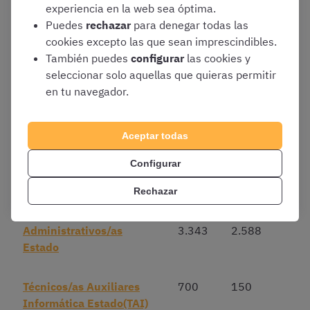
Administradores Civiles
experiencia en la web sea óptima.
Estado
Puedes
rechazar
para denegar todas las
cookies excepto las que sean imprescindibles.
También puedes
configurar
las cookies y
Cuerpo Superior Sistemas
289
50
seleccionar solo aquellas que quieras permitir
y Tecn. Información
en tu navegador.
Gestión de la Adm. Civil
1.200
1.200
del Estado
Aceptar todas
Configurar
Gestión de Sistemas e
280
200
informática del Estado
Rechazar
Administrativos/as
3.343
2.588
Estado
Técnicos/as Auxiliares
700
150
Informática Estado(TAI)