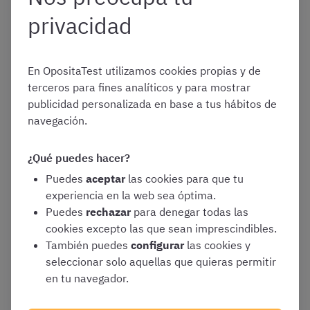
disposiciones sobre el procedimiento
privacidad
administrativo común: Garantías, iniciación,
ordenación, instrucción y finalización
(capítulos I a V). Ley 40/2015, de 1 de
En OpositaTest utilizamos cookies propias y de
octubre, de Régimen Jurídico del Sector
terceros para fines analíticos y para mostrar
Público. Título preliminar: Funcionamiento de
publicidad personalizada en base a tus hábitos de
los Órganos colegiados de las distintas
navegación.
Administraciones Públicas (Subsección 1.ª,
Sección 3.ª, Capítulo II). Abstención y
recusación (Sección 4.ª, Capítulo II).
¿Qué puedes hacer?
Puedes
aceptar
las cookies para que tu
Tema 20.
Real Decreto Legislativo 5/2015,
experiencia en la web sea óptima.
por el que se aprueba el Texto Refundido de
Puedes
rechazar
para denegar todas las
la Ley del Estatuto Básico del Empleado
cookies excepto las que sean imprescindibles.
Público. Título I. Objeto y ámbito de
También puedes
configurar
las cookies y
aplicación. Título II. Personal al servicio de
seleccionar solo aquellas que quieras permitir
las Administraciones Públicas. Título III.
en tu navegador.
Derechos y deberes. Código de conducta de
los empleados públicos: Derechos de los