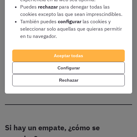
es garantía de pasar la criba. Es imprescindible
Puedes
rechazar
para denegar todas las
conseguir la nota más alta.
cookies excepto las que sean imprescindibles.
También puedes
configurar
las cookies y
seleccionar solo aquellas que quieras permitir
en tu navegador.
¡No os perdáis nuestro análisis en detalle el
examen de Auxiliar Administrativo/a del
Aceptar todas
Estado de 2023!
Configurar
Rechazar
Ver análisis del examen de Auxiliares del Estado
Si hay un empate, ¿cómo se