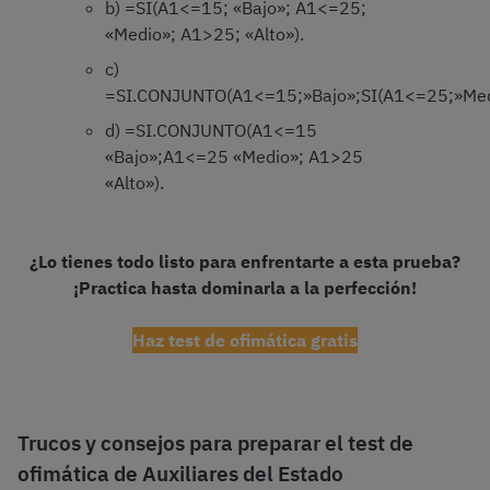
b) =SI(A1<=15; «Bajo»; A1<=25;
«Medio»; A1>25; «Alto»).
c)
=SI.CONJUNTO(A1<=15;»Bajo»;SI(A1<=25;»Medi
d) =SI.CONJUNTO(A1<=15
«Bajo»;A1<=25 «Medio»; A1>25
«Alto»).
¿Lo tienes todo listo para enfrentarte a esta prueba?
¡Practica hasta dominarla a la perfección!
Haz test de ofimática gratis
Trucos y consejos para preparar el test de
ofimática de Auxiliares del Estado