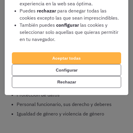
experiencia en la web sea óptima.
Puedes
rechazar
para denegar todas las
Constitución Española –
Aquí os dejamos
cookies excepto las que sean imprescindibles.
unos cuantos
trucos para repasar la CE
–
También puedes
configurar
las cookies y
Poder Judicial
seleccionar solo aquellas que quieras permitir
Gobierno y la Administración General del
en tu navegador.
Estado
Unión Europea –
Aquí podéis
hacer un curso
Aceptar todas
gratis sobre la Unión Europea
–
Configurar
Procedimiento Administrativo Común –
Haced gratis un curso de la Ley 39/2015
Rechazar
especial para opositar-
Protección de datos
Personal funcionario, sus derecho y deberes
Igualdad de género y violencia de género