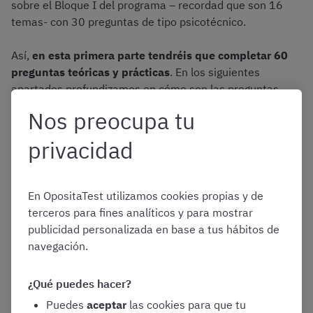
sobre el Bloque I del programa – recordad que son 16
temas- con 30 preguntas de tipo psicotécnico.
Así,
en esta primera parte tendréis que completar 60
preguntas teóricas y prácticas
. En los siguientes
apartados profundizamos en cómo son las preguntas
teóricas y psicotécnicas.
Nos preocupa tu
privacidad
Tipos de preguntas que pueden salir en el test
de Auxiliares del Estado
En OpositaTest utilizamos cookies propias y de
En el examen de Auxiliares Administrativos del Estado
terceros para fines analíticos y para mostrar
tendréis que resolver 30 preguntas teóricas sobre el
publicidad personalizada en base a tus hábitos de
Bloque I del programa oficial.
navegación.
En este bloque, por tanto, encontraréis, entre otros,
¿Qué puedes hacer?
preguntas sobre los siguientes temas:
Puedes
aceptar
las cookies para que tu