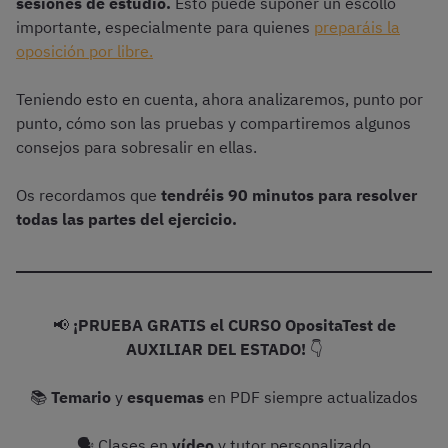
sesiones de estudio.
Esto puede suponer un escollo
importante, especialmente para quienes
preparáis la
oposición por libre.
Teniendo esto en cuenta, ahora analizaremos, punto por
punto, cómo son las pruebas y compartiremos algunos
consejos para sobresalir en ellas.
Os recordamos que
tendréis 90 minutos para resolver
todas las partes del ejercicio.
📢
¡PRUEBA GRATIS el CURSO OpositaTest de
AUXILIAR DEL ESTADO!
👇
📚
Temario
y
esquemas
en PDF siempre actualizados
🗣 Clases en
vídeo
y tutor personalizado