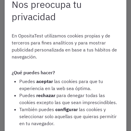
Nos preocupa tu
privacidad
Marzo 25, 2025
¿Qué es el personal
estatutario? ¿Son personal
En OpositaTest utilizamos cookies propias y de
funcionario?
terceros para fines analíticos y para mostrar
publicidad personalizada en base a tus hábitos de
Esquemas y recursos
navegación.
Varias oposiciones
¿Qué puedes hacer?
Puedes
aceptar
las cookies para que tu
experiencia en la web sea óptima.
Noviembre 27, 2023
Puedes
rechazar
para denegar todas las
Así es el examen de celador
cookies excepto las que sean imprescindibles.
[Practica con test gratis]
También puedes
configurar
las cookies y
seleccionar solo aquellas que quieras permitir
Convocatorias y Guías de Oposiciones
en tu navegador.
Varias oposiciones