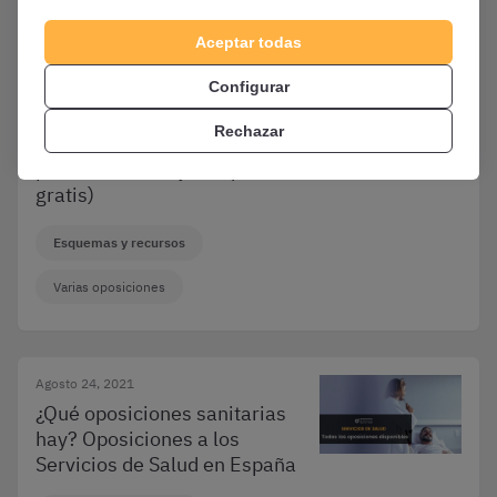
Aceptar todas
Configurar
Febrero 27, 2022
Mecánica corporal y técnicas
Rechazar
de movilización y traslado de
pacientes (incluye esquema
gratis)
Esquemas y recursos
Varias oposiciones
Agosto 24, 2021
¿Qué oposiciones sanitarias
hay? Oposiciones a los
Servicios de Salud en España