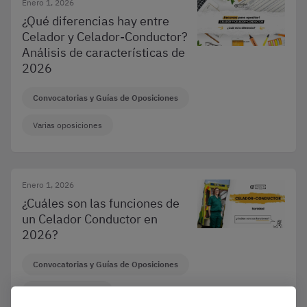
Enero 1, 2026
¿Qué diferencias hay entre
Celador y Celador-Conductor?
Análisis de características de
2026
Convocatorias y Guías de Oposiciones
Varias oposiciones
Enero 1, 2026
¿Cuáles son las funciones de
un Celador Conductor en
2026?
Convocatorias y Guías de Oposiciones
Varias oposiciones