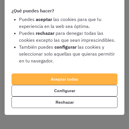
🧠 Sesiones de
psicotécnicos
cada dos semanas
¿Qué puedes hacer?
📅
Resúmenes
entregados antes de cada clase
Puedes
aceptar
las cookies para que tu
experiencia en la web sea óptima.
📚
Esquemas
sobre el contenido clave
Puedes
rechazar
para denegar todas las
cookies excepto las que sean imprescindibles.
❓
Resolución de dudas
ilimitadas gratis
También puedes
configurar
las cookies y
seleccionar solo aquellas que quieras permitir
✍️
Miles de preguntas
test
con respuestas justificadas
en tu navegador.
¡Probar el curso de Correos gratis!
Aceptar todas
*Tendrás que iniciar sesión en tu cuenta OpositaTest o
Configurar
registrarte gratis para ver el contenido del curso
Rechazar