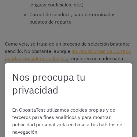
lenguas cooficiales, etc.)
Carnet de conducir, para determinados
puestos de reparto
Como veis, se trata de un proceso de selección bastante
sencillo. No obstante, aunque
las oposiciones de Correos
puedan considerarse fáciles
, requieren una adecuada
preparación.
Nos preocupa tu
Veamos cómo afrontarla.
privacidad
En OpositaTest utilizamos cookies propias y de
📢
¡PRUEBA GRATIS el curso de CORREOS!
👇
terceros para fines analíticos y para mostrar
publicidad personalizada en base a tus hábitos de
🖥️
Clases
en directo semanales de la parte específica
navegación.