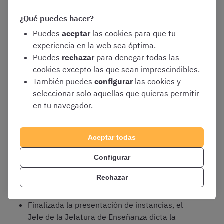
Si os encontráis entre
los
excluidos
provisionalmente, podréis
¿Qué puedes hacer?
subsanar los errores o deficiencias de
Puedes
aceptar
las cookies para que tu
vuestra solicitud, como veremos en el
experiencia en la web sea óptima.
siguiente apartado
Puedes
rechazar
para denegar todas las
cookies excepto las que sean imprescindibles.
También puedes
configurar
las cookies y
Por tanto, en la convocatoria de Guardia Civil
seleccionar solo aquellas que quieras permitir
la
cronología
es la siguiente:
en tu navegador.
Publicación de la
convocatoria
Aceptar todas
Se abre el plazo de
presentación de
Configurar
instancias
. Será de
15 días hábiles
contados
a partir del día siguiente al de publicación de
Rechazar
la resolución en el BOE
Finalizada la presentación de instancias, el
Jefe de la Jefatura de Enseñanza dicta la