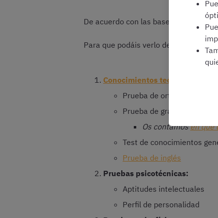
Pu
ópt
De acuerdo con las bases más reciente
Pu
imp
Para que podáis verlo de una forma m
Tam
qui
Conocimientos teórico-práctico
Prueba de ortografía
Prueba de gramática
Os contamos
en qué 
Test de conocimientos gen
Prueba de inglés
Pruebas psicotécnicas:
Aptitudes intelectuales
Perfil de personalidad