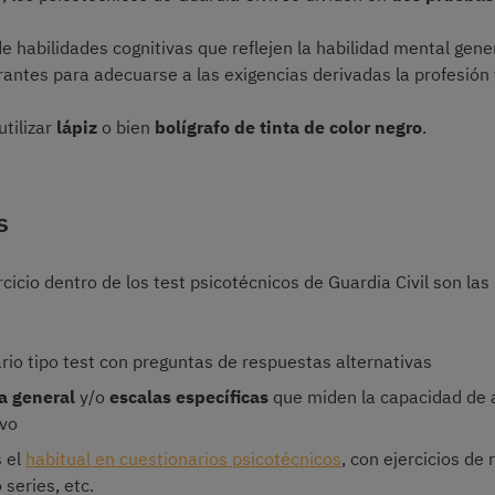
e habilidades cognitivas que reflejen la habilidad mental gene
irantes para adecuarse a las exigencias derivadas la profesión
utilizar
lápiz
o bien
bolígrafo de tinta de color negro
.
s
cicio dentro de los test psicotécnicos de Guardia Civil son las
rio tipo test con preguntas de respuestas alternativas
ia general
y/o
escalas específicas
que miden la capacidad de a
ivo
s el
habitual en cuestionarios psicotécnicos
, con ejercicios d
 series, etc.