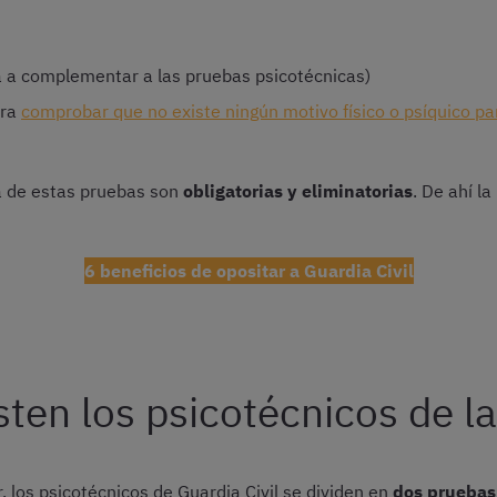
 a complementar a las pruebas psicotécnicas)
ara
comprobar que no existe ningún motivo físico o psíquico pa
a de estas pruebas son
obligatorias y eliminatorias
. De ahí l
6 beneficios de opositar a Guardia Civil
ten los psicotécnicos de la
los psicotécnicos de Guardia Civil se dividen en
dos pruebas