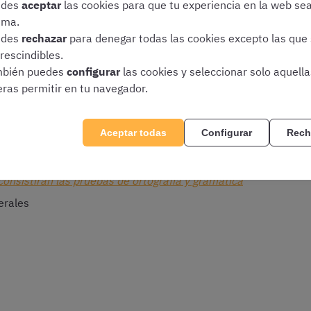
edes
aceptar
las cookies para que tu experiencia en la web se
ima.
s, el test psicotécnico de la Guardia Civil conforma la
segund
edes
rechazar
para denegar todas las cookies excepto las que
rescindibles.
ás esquemática, os mostramos la estructura completa de dicha
bién puedes
configurar
las cookies y seleccionar solo aquell
eras permitir en tu navegador.
s
:
Aceptar todas
Configurar
Rech
consistirán las pruebas de ortografía y gramática
erales