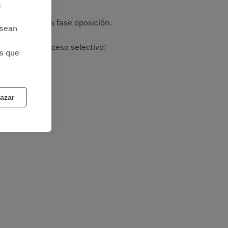
a
a prueba
de la fase oposición.
 sean
 fase del proceso selectivo:
as que
azar