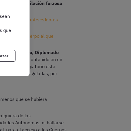
a
d legal de jubilación forzosa
 sean
ancelasen los antecedentes
as que
y tareas del Cuerpo al que
ado, Licenciado, Diplomado
azar
aria
se hubiera obtenido en un
o. No será obligatorio este
s profesiones reguladas, por
a menos que se hubiera
alquiera de las
nidades Autónomas, ni hallarse
al, para el acceso a los Cuerpos