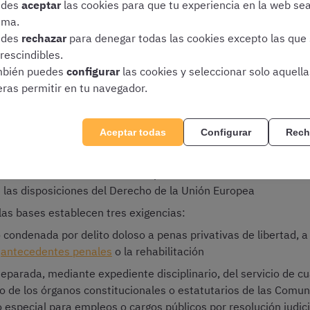
edes
aceptar
las cookies para que tu experiencia en la web se
 16 años de edad
y como
máximo
no haber alcanzado la
eda
ima.
edes
rechazar
para denegar todas las cookies excepto las que
delito doloso a penas privativas de libertad
, salvo que se
c
rescindibles.
era rehabilitado el aspirante a esta plaza pública
bién puedes
configurar
las cookies y seleccionar solo aquell
a capacidad funcional
para desempeñar todas las
funciones 
eras permitir en tu navegador.
tar en posesión, o en condiciones de obtener, del
título de Gr
Aceptar todas
Configurar
Rech
o, Arquitecto Técnico o equivalente
. Si la
titulación universit
itar un certificado de equivalencia o tener el título homologad
ese reconocido la cualificación profesional, en el ámbito de la
 las disposiciones del Derecho de la Unión Europea
 las bases establecen tres exigencias:
condenada por delito doloso a penas privativas de libertad, 
e
antecedentes penales
o la rehabilitación
eparada, mediante expediente disciplinario, del servicio de cu
o de los órganos constitucionales o estatutarios de las Comu
o especial para empleos o cargos públicos por resolución judici