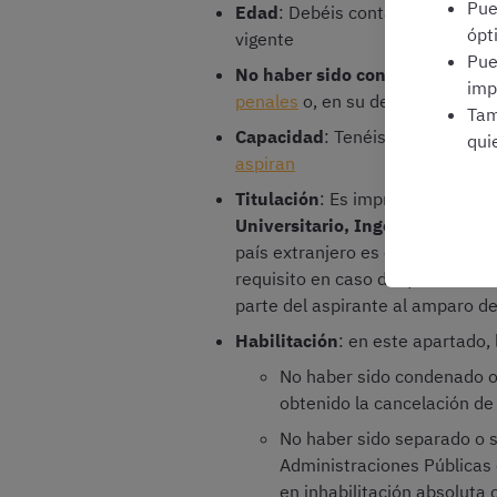
Pu
Edad
: Debéis contar con
mínimo
ópt
vigente
Pu
No haber sido condenado/a por 
imp
penales
o, en su defecto, se hubi
Tam
Capacidad
: Tenéis que
poseer l
qui
aspiran
Titulación
: Es imprescindible es
Universitario, Ingeniero Técnic
país extranjero es esencial acred
requisito en caso de que se hubi
parte del aspirante al amparo de
Habilitación
: en este apartado,
No haber sido condenado o 
obtenido la cancelación d
No haber sido separado o s
Administraciones Públicas 
en inhabilitación absoluta 