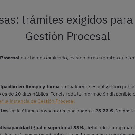
asas: trámites exigidos para
Gestión Procesal
 Procesal
que hemos explicado, existen otros trámites que tend
icipación en tiempo y forma
: actualmente es obligatorio presen
lo es de 20 días hábiles. Tenéis toda la información disponible
r la instancia de Gestión Procesal
ntes
: en la última convocatoria, ascienden a
23,33 €
. No obst
discapacidad igual o superior al 33%
, debiendo acompañar a 
ón. No será necesario adjuntar a la instancia ningún certificad