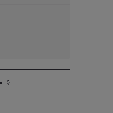
AL!
👇