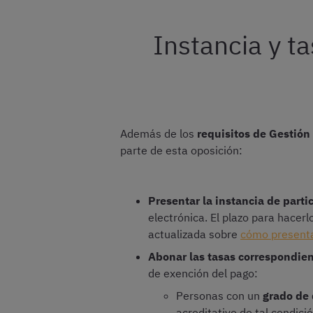
Instancia y t
Además de los
requisitos de Gestión
parte de esta oposición:
Presentar la instancia de part
electrónica. El plazo para hacer
actualizada sobre
cómo presenta
Abonar las tasas correspondie
de exención del pago:
Personas con un
grado de 
acreditativo de tal condici