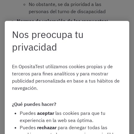
No obstante, se da prioridad a las
personas del turno de discapacidad
Normas de valoración de las respuestas:
Todas las preguntas tienen el mismo
Nos preocupa tu
valor
privacidad
Las respuestas incorrectas se
penalizan con un cuarto del valor de
una respuesta correcta
En OpositaTest utilizamos cookies propias y de
Las preguntas no respondidas no
terceros para fines analíticos y para mostrar
suman ni restan puntos
publicidad personalizada en base a tus hábitos de
navegación.
¿Es difícil el examen de
¿Qué puedes hacer?
Puedes
aceptar
las cookies para que tu
Administrativo de Castilla y León?
experiencia en la web sea óptima.
Puedes
rechazar
para denegar todas las
Los cuestionarios tipo test pueden parecer menos