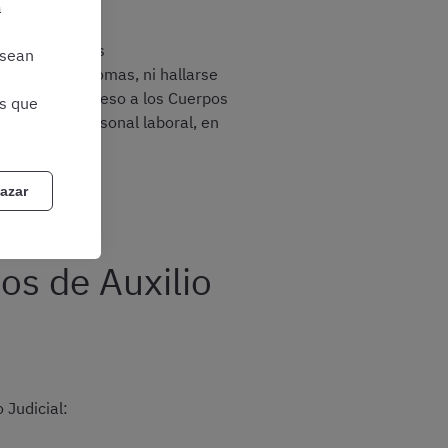
a
alquiera de las
 sean
nidades Autónomas, ni hallarse
al, para el acceso a los Cuerpos
as que
l caso del personal laboral, en
azar
os de Auxilio
 Judicial: