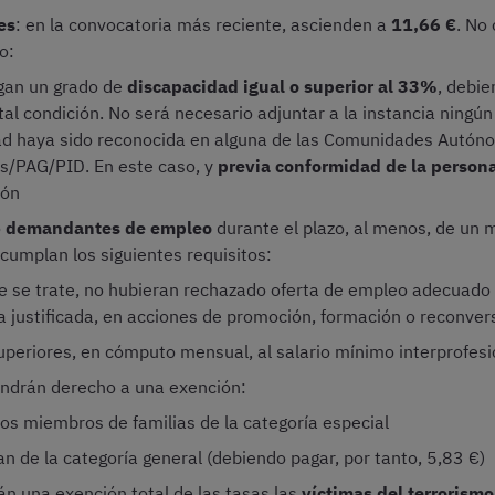
es
: en la convocatoria más reciente, ascienden a
11,66 €
. No
o:
gan un grado de
discapacidad igual o superior al 33%
, debie
 tal condición. No será necesario adjuntar a la instancia ningú
ad haya sido reconocida en alguna de las Comunidades Autóno
es/PAG/PID. En este caso, y
previa conformidad de la person
ión
o
demandantes de empleo
durante el plazo, al menos, de un m
cumplan los siguientes requisitos:
ue se trate, no hubieran rechazado oferta de empleo adecuado
sa justificada, en acciones de promoción, formación o reconver
uperiores, en cómputo mensual, al salario mínimo interprofesi
ndrán derecho a una exención:
os miembros de familias de la categoría especial
n de la categoría general (debiendo pagar, por tanto, 5,83 €)
n una exención total de las tasas las
víctimas del terrorismo