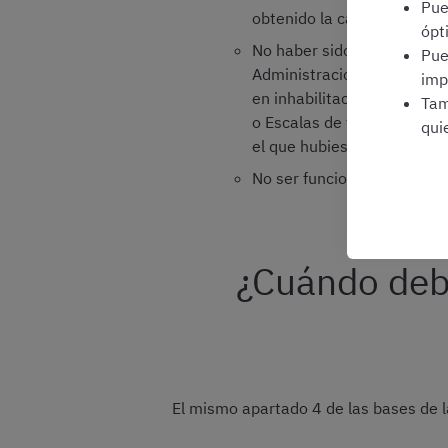
Pu
obtenido la cancelación d
ópt
No haber sido separado o s
Pu
Administraciones Públicas 
imp
en inhabilitación absoluta 
Tam
o Escalas de funcionario, o
qui
el que hubiese sido separa
No ser funcionario o funcio
¿Cuándo debe
El mismo apartado 4 de las bases de la