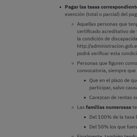
Pagar las tasas correspondient
exención (total o parcial) del pag
Aquellas personas que ten
certificado acreditativo de
la condición de discapacid
http://administracion.gob.
podrá verificar esta condic
Personas que figuren com
convocatoria, siempre que 
Que en el plazo de q
participar, salvo cau
Carezcan de rentas s
Las
familias numerosas
te
Del 100% de la tasa l
Del 50% los que fuera
Finalmente, también tendrá