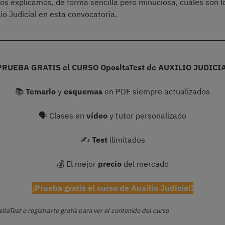
 os explicamos, de forma sencilla pero minuciosa, cuáles son l
io Judicial en esta convocatoria.
PRUEBA GRATIS el CURSO OpositaTest de AUXILIO JUDICIA
📚
Temario
y
esquemas
en PDF siempre actualizados
🗣 Clases en
vídeo
y tutor personalizado
✍️
Test
ilimitados
💰 El mejor
precio
del mercado
¡Prueba gratis el curso de Auxilio Judicial!
itaTest o registrarte gratis para ver el contenido del curso