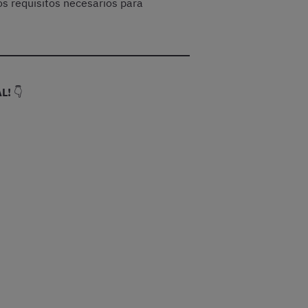
os requisitos necesarios para
L!
👇