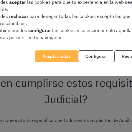
edes
aceptar
las cookies para que tu experiencia en la web se
e
antecedentes penales
o la rehabilitación
ima.
eparada, mediante expediente disciplinario, del servicio de cu
edes
rechazar
para denegar todas las cookies excepto las que
o de los órganos constitucionales o estatutarios de las Comu
rescindibles.
o especial para empleos o cargos públicos por resolución judici
bién puedes
configurar
las cookies y seleccionar solo aquell
 para ejercer funciones similares a las que desempeñaban en e
eras permitir en tu navegador.
do/a o inhabilitado/a
naria de carrera del Cuerpo de Auxilio Judicial
Aceptar todas
Configurar
Rech
n cumplirse estos requisit
Judicial?
 convocatoria especifica que todos estos requisitos de Auxilio