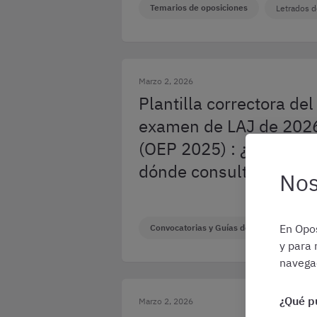
Temarios de oposiciones
Letrados d
Marzo 2, 2026
Plantilla correctora del
examen de LAJ de 202
(OEP 2025) : ¿qué es y
dónde consultarla?
Nos
En Opos
Convocatorias y Guías de Oposiciones
y para 
navegac
¿Qué p
Marzo 2, 2026