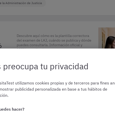
e la Administración de Justicia
Descubre aquí cómo es la plantilla correctora
del examen de LAJ, cuándo se publica y dónde
6
puedes consultarla. Información oficial y
100% actualizada.
 preocupa tu privacidad
itaTest utilizamos cookies propias y de terceros para fines ana
Letrados de la Administración de Justicia
mostrar publicidad personalizada en base a tus hábitos de
ión.
uedes hacer?