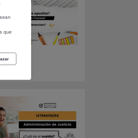
a
 sean
as que
azar