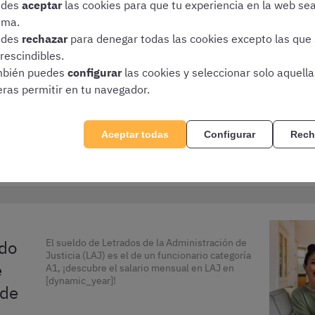
A1)
Te explicamos todas las diferencias entre las
edes
aceptar
las cookies para que tu experiencia en la web se
oposiciones de LAJ y Gestión Procesal:
ima.
requisitos, exámenes, funciones y sueldos.
edes
rechazar
para denegar todas las cookies excepto las que
rescindibles.
bién puedes
configurar
las cookies y seleccionar solo aquell
eras permitir en tu navegador.
Aceptar todas
Configurar
Rech
Varias oposiciones
ado
El sueldo de Letrados de la Administración de
Justicia (LAJ) es el de un funcionario categoría
e
A1, ¡descubre el salario mensual en LAJ en
[dynamic_year]!
 de