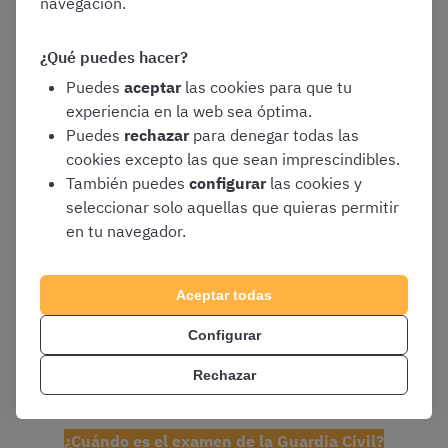
navegación.
Guardia Civil en 2026?
¿Qué puedes hacer?
Puedes
aceptar
las cookies para que tu
experiencia en la web sea óptima.
En la actualidad las pruebas teóricas de la fase de
Puedes
rechazar
para denegar todas las
oposición serán:
cookies excepto las que sean imprescindibles.
También puedes
configurar
las cookies y
seleccionar solo aquellas que quieras permitir
Prueba de ortografía
en tu navegador.
Prueba de gramática
Os contamos
en qué consistirán las
Aceptar todas
pruebas de ortografía y gramática
Configurar
Test de conocimientos generales
Prueba de inglés
Rechazar
¿Cuándo es el examen de la Guardia Civil?