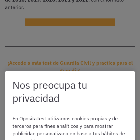
anterior.
Descargar exámenes anteriores de GC
¡Accede a más test de Guardia Civil y practica para el
gran día!
Nos preocupa tu
Info de las plantillas correctoras
privacidad
En OpositaTest utilizamos cookies propias y de
terceros para fines analíticos y para mostrar
publicidad personalizada en base a tus hábitos de
¿Cómo es el examen de