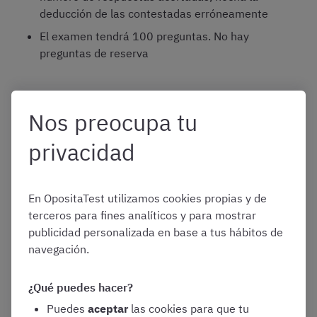
deducción de las contestadas erróneamente
El examen tendrá 100 preguntas. No hay
preguntas de reserva
Si se anula una pregunta en Jueces y Fiscales hay tres
Nos preocupa tu
posibilidades
:
privacidad
Si la habíamos fallado: sumamos 0,33 a
nuestra nota.
En OpositaTest utilizamos cookies propias y de
Si la teníamos bien: restamos un punto.
terceros para fines analíticos y para mostrar
publicidad personalizada en base a tus hábitos de
Si la habíamos dejado en blanco: no influye
navegación.
en la puntuación que teníamos.
¿Qué puedes hacer?
¿Cómo influyen las preguntas anuladas en la
Puedes
aceptar
las cookies para que tu