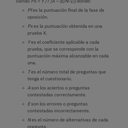
siendo
Px = Y /T [A – (E/N-1)]
donde:
Pf
es la puntuación final de la fase de
oposición.
Px
es la puntuación obtenida en una
prueba X.
Y
es el coeficiente aplicable a cada
prueba, que se corresponde con la
puntuación máxima alcanzable en cada
una.
T
es el número total de preguntas que
tenga el cuestionario.
A
son los aciertos o preguntas
contestadas correctamente.
E
son los errores o preguntas
contestadas incorrectamente.
N
es el número de alternativas de cada
pregunta.