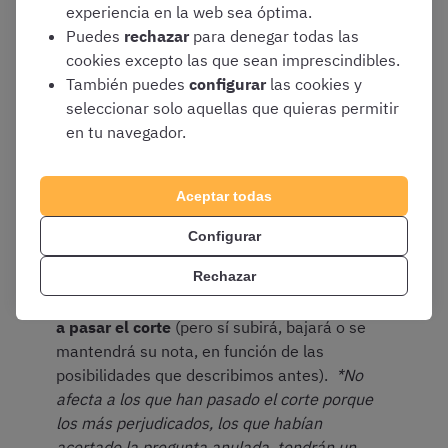
nota de corte de Jueces y Fiscales?
experiencia en la web sea óptima.
Puedes
rechazar
para denegar todas las
En el caso de esta oposición
es crucial el momento de
cookies excepto las que sean imprescindibles.
anulación de las preguntas
:
También puedes
configurar
las cookies y
seleccionar solo aquellas que quieras permitir
en tu navegador.
Si la anulación resulta antes de la
publicación de la nota de corte todos los
Aceptar todas
opositores se verán afectados
por esta
modificación
Configurar
Si la anulación es posterior a esta
Rechazar
publicación los que hayan pasado el corte
marcado no se verán afectados en relación
a pasar el corte
(pero sí subirá, bajará o se
mantendrá su nota, en función de las
posibilidades que describimos antes).
*No
afecta a los que han pasado el corte porque
los más perjudicados, los que habían
acertado la pregunta anulada, tendrán un