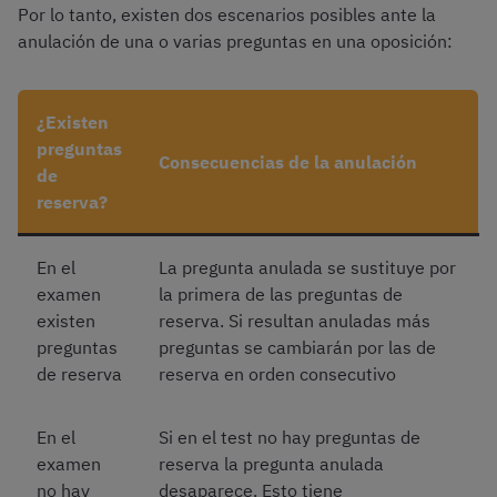
Por lo tanto, existen dos escenarios posibles ante la
anulación de una o varias preguntas en una oposición:
¿Existen
preguntas
Consecuencias de la anulación
de
reserva?
En el
La pregunta anulada se sustituye por
examen
la primera de las preguntas de
existen
reserva. Si resultan anuladas más
preguntas
preguntas se cambiarán por las de
de reserva
reserva en orden consecutivo
En el
Si en el test no hay preguntas de
examen
reserva la pregunta anulada
no hay
desaparece. Esto tiene