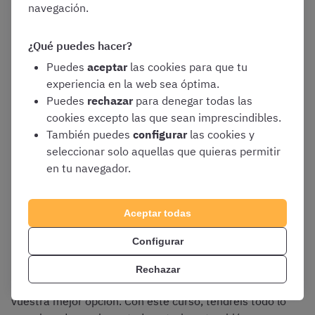
navegación.
Avisos del estado de la oposición
Avisos de
cambios legislativos
¿Qué puedes hacer?
Puedes
aceptar
las cookies para que tu
experiencia en la web sea óptima.
Sin duda, estos recursos os harán más fácil preparar la
Puedes
rechazar
para denegar todas las
oposición. Además, si establecéis
un buen plan de
cookies excepto las que sean imprescindibles.
estudios y una organización
podréis comprobar vuestros
También puedes
configurar
las cookies y
avances y ver si necesitáis hacer alguna modificación.
seleccionar solo aquellas que quieras permitir
en tu navegador.
Preparación integral de Policía
Aceptar todas
Nacional Escala Básica 2026
Configurar
Si lo que buscáis es una
preparación integral para Policía
Rechazar
Nacional Escala Básica
, el curso de OpositaTest es
vuestra mejor opción. Con este curso, tendréis todo lo